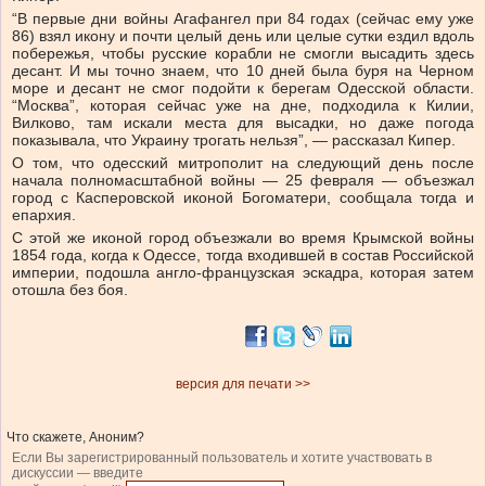
“В первые дни войны Агафангел при 84 годах (сейчас ему уже
86) взял икону и почти целый день или целые сутки ездил вдоль
побережья, чтобы русские корабли не смогли высадить здесь
десант. И мы точно знаем, что 10 дней была буря на Черном
море и десант не смог подойти к берегам Одесской области.
“Москва”, которая сейчас уже на дне, подходила к Килии,
Вилково, там искали места для высадки, но даже погода
показывала, что Украину трогать нельзя”, — рассказал Кипер.
О том, что одесский митрополит на следующий день после
начала полномасштабной войны — 25 февраля — объезжал
город с Касперовской иконой Богоматери, сообщала тогда и
епархия.
С этой же иконой город объезжали во время Крымской войны
1854 года, когда к Одессе, тогда входившей в состав Российской
империи, подошла англо-французская эскадра, которая затем
отошла без боя.
версия для печати >>
Что скажете, Аноним?
Если Вы зарегистрированный пользователь и хотите участвовать в
дискуссии — введите