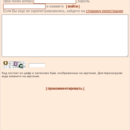
свой логин (email)
, пароль
и нажмите
| войти |
.
Если Вы еще не зарегистрировались, зайдите на
страницу регистрации
.
Код состоит из цифр и латинских букв, изображенных на картинке. Для перезагрузки
кода кликните на картинке.
| прокомментировать |