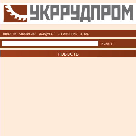
НОВОСТИ
АНАЛИТИКА
ДАЙДЖЕСТ
СПРАВОЧНИК
О НАС
| искать |
НОВОСТЬ