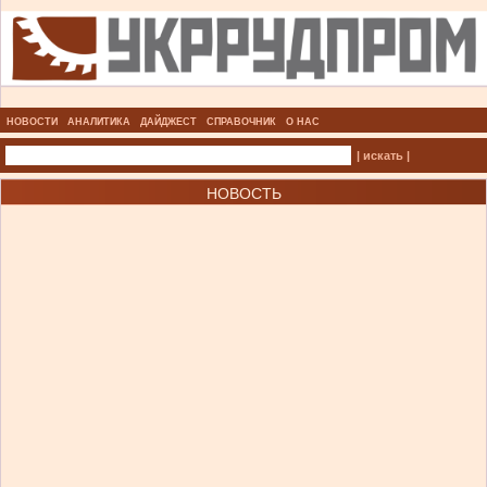
НОВОСТИ
АНАЛИТИКА
ДАЙДЖЕСТ
СПРАВОЧНИК
О НАС
| искать |
НОВОСТЬ