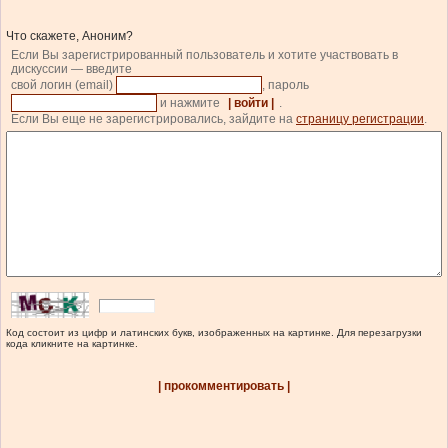
Что скажете, Аноним?
Если Вы зарегистрированный пользователь и хотите участвовать в
дискуссии — введите
свой логин (email)
, пароль
и нажмите
| войти |
.
Если Вы еще не зарегистрировались, зайдите на
страницу регистрации
.
Код состоит из цифр и латинских букв, изображенных на картинке. Для перезагрузки
кода кликните на картинке.
| прокомментировать |