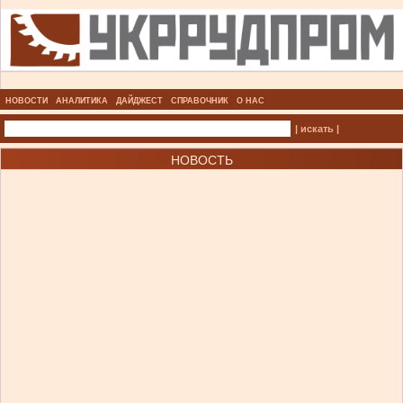
НОВОСТИ
АНАЛИТИКА
ДАЙДЖЕСТ
СПРАВОЧНИК
О НАС
| искать |
НОВОСТЬ