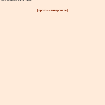
кода кликните на картинке.
| прокомментировать |