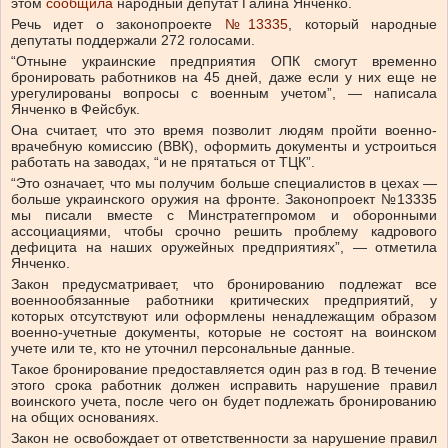
этом
сообщила
народный депутат Галина Янченко.
Речь идет о законопроекте
№13335
, который народные
депутаты поддержали 272 голосами.
“Отныне украинские предприятия ОПК смогут временно
бронировать работников на 45 дней, даже если у них еще не
урегулированы вопросы с военным учетом”, — написала
Янченко в Фейсбук.
Она считает, что это время позволит людям пройти военно-
врачебную комиссию (ВВК), оформить документы и устроиться
работать на заводах, “и не прятаться от ТЦК”.
“Это означает, что мы получим больше специалистов в цехах —
больше украинского оружия на фронте. Законопроект №13335
мы писали вместе с Минстратегпромом и оборонными
ассоциациями, чтобы срочно решить проблему кадрового
дефицита на наших оружейных предприятиях”, — отметила
Янченко.
Закон предусматривает, что бронированию подлежат все
военнообязанные работники критических предприятий, у
которых отсутствуют или оформлены ненадлежащим образом
военно-учетные документы, которые не состоят на воинском
учете или те, кто не уточнил персональные данные.
Такое бронирование предоставляется один раз в год. В течение
этого срока работник должен исправить нарушение правил
воинского учета, после чего он будет подлежать бронированию
на общих основаниях.
Закон не освобождает от ответственности за нарушение правил