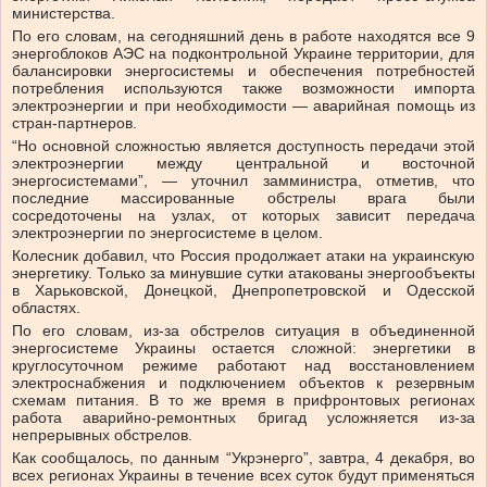
министерства.
По его словам, на сегодняшний день в работе находятся все 9
энергоблоков АЭС на подконтрольной Украине территории, для
балансировки энергосистемы и обеспечения потребностей
потребления используются также возможности импорта
электроэнергии и при необходимости — аварийная помощь из
стран-партнеров.
“Но основной сложностью является доступность передачи этой
электроэнергии между центральной и восточной
энергосистемами”, — уточнил замминистра, отметив, что
последние массированные обстрелы врага были
сосредоточены на узлах, от которых зависит передача
электроэнергии по энергосистеме в целом.
Колесник добавил, что Россия продолжает атаки на украинскую
энергетику. Только за минувшие сутки атакованы энергообъекты
в Харьковской, Донецкой, Днепропетровской и Одесской
областях.
По его словам, из-за обстрелов ситуация в объединенной
энергосистеме Украины остается сложной: энергетики в
круглосуточном режиме работают над восстановлением
электроснабжения и подключением объектов к резервным
схемам питания. В то же время в прифронтовых регионах
работа аварийно-ремонтных бригад усложняется из-за
непрерывных обстрелов.
Как сообщалось, по данным “Укрэнерго”, завтра, 4 декабря, во
всех регионах Украины в течение всех суток будут применяться