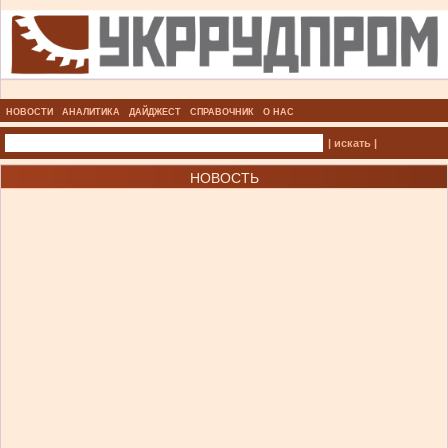
НОВОСТИ
АНАЛИТИКА
ДАЙДЖЕСТ
СПРАВОЧНИК
О НАС
| искать |
НОВОСТЬ