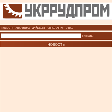
НОВОСТИ
АНАЛИТИКА
ДАЙДЖЕСТ
СПРАВОЧНИК
О НАС
| искать |
НОВОСТЬ