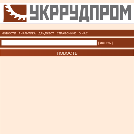
НОВОСТИ
АНАЛИТИКА
ДАЙДЖЕСТ
СПРАВОЧНИК
О НАС
| искать |
НОВОСТЬ