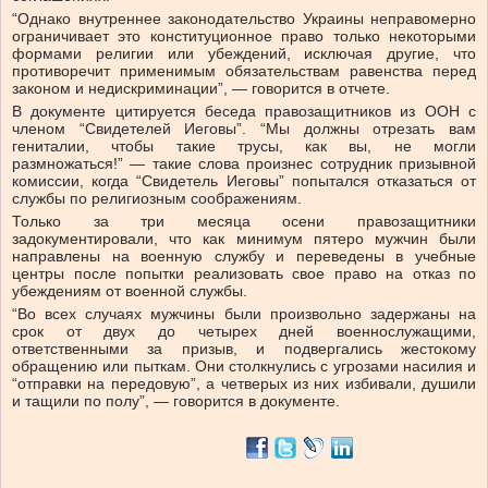
“Однако внутреннее законодательство Украины неправомерно
ограничивает это конституционное право только некоторыми
формами религии или убеждений, исключая другие, что
противоречит применимым обязательствам равенства перед
законом и недискриминации”, — говорится в отчете.
В документе цитируется беседа правозащитников из ООН с
членом “Свидетелей Иеговы”. “Мы должны отрезать вам
гениталии, чтобы такие трусы, как вы, не могли
размножаться!” — такие слова произнес сотрудник призывной
комиссии, когда “Свидетель Иеговы” попытался отказаться от
службы по религиозным соображениям.
Только за три месяца осени правозащитники
задокументировали, что как минимум пятеро мужчин были
направлены на военную службу и переведены в учебные
центры после попытки реализовать свое право на отказ по
убеждениям от военной службы.
“Во всех случаях мужчины были произвольно задержаны на
срок от двух до четырех дней военнослужащими,
ответственными за призыв, и подвергались жестокому
обращению или пыткам. Они столкнулись с угрозами насилия и
“отправки на передовую”, а четверых из них избивали, душили
и тащили по полу”, — говорится в документе.