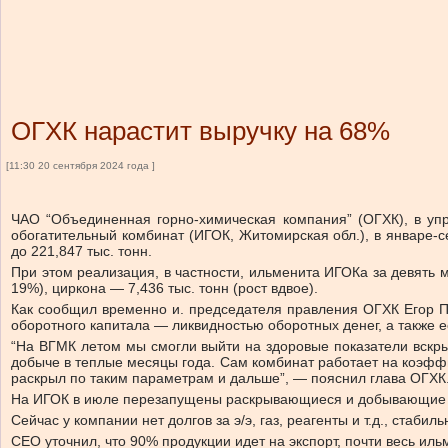
ОГХК нарастит выручку на 68%
[11:30 20 сентября 2024 года ]
ЧАО “Объединенная горно-химическая компания” (ОГХК), в упр
обогатительный комбинат (ИГОК, Житомирская обл.), в январе
до 221,847 тыс. тонн.
При этом реализация, в частности, ильменита ИГОКа за девять ме
19%), циркона — 7,436 тыс. тонн (рост вдвое).
Как сообщил временно и. председателя правления ОГХК Егор Пе
оборотного капитала — ликвидностью оборотных денег, а также 
“На ВГМК летом мы смогли выйти на здоровые показатели вскр
добыче в теплые месяцы года. Сам комбинат работает на коэффи
раскрыл по таким параметрам и дальше”, — пояснил глава ОГХК
На ИГОК в июле перезапущены раскрывающиеся и добывающие ра
Сейчас у компании нет долгов за э/э, газ, реагенты и т.д., стабил
СЕО уточнил, что 90% продукции идет на экспорт, почти весь и