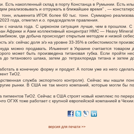
и. Есть накопленный склад в порту Констанца в Румынии. Есть ил
дем реализовывать и отгружать в ближайшее время” , — констатир
 тонн, ильменита ИГОК более 60 тыс. тонн. Суммарно реализовал
2023 года, отметил и.о. председателя правления.
онн с начала года. С цирконом ситуация лучше, чем в прошлом. 
ран Африки и Азии коллективный концентрат HMC — Heavy Mineral 
замбиком, где добыча происходит открытым методом и низкой себе
ть э/э: сейчас доля э/э на уровне 33-35% в себестоимости произво
куда можно продавать. Ильменит в Украине считается товаром д
орого может быть произведена титановая губка. Если пройти нес
 до титанового шлака, затем до тетрахлорида титана и затем д
ботать в конечную форму и продукт. А потом уже из него сделать
мент ТиО2.
дарственная служба экспортного контроля). Сейчас мы нашли п
ругие рынки. В США не так много компаний, которые могли бы по
 пигментов ТиО2. Сейчас в США строят новый комплекс по перерабо
, что ОГХК тоже работает с крупной европейской компанией в Чехии
версия для печати >>