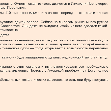
ьменит в Южном, какая-то часть движется в Измаил и Черноморск.
овал Перелыгин.
и 110 тыс. тонн ильменита за этот период — это значительная
С рутилом другой вопрос. Сейчас на мировом рынке много рутила
Concentrate. Они даже не ожидают, чтобы из него сделали какой-
стоимостью.
дства.
войного назначения, поскольку является сырьевой основой для
колько очень интенсивных с точки зрения энергопотребления и
о титановой губки — тогда открывается возможность переплавки
 какую-нибудь авиационную деталь, медицинский имплант и т.д.
онимание с этим органом и имплементировали все необходимые
купать ильменит. Поэтому с Америкой проблем нет. Есть полное
тке литых металлических заготовок, то есть они будут покупать
.