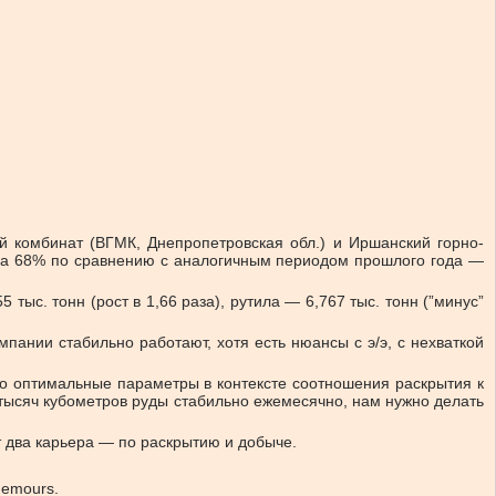
й комбинат (ВГМК, Днепропетровская обл.) и Иршанский горно-
 на 68% по сравнению с аналогичным периодом прошлого года —
тыс. тонн (рост в 1,66 раза), рутила — 6,767 тыс. тонн (”минус”
ании стабильно работают, хотя есть нюансы с э/э, с нехваткой
о оптимальные параметры в контексте соотношения раскрытия к
 тысяч кубометров руды стабильно ежемесячно, нам нужно делать
 два карьера — по раскрытию и добыче.
hemours.