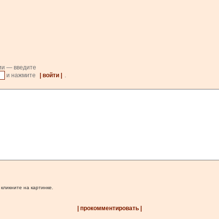
ии — введите
и нажмите
| войти |
.
 кликните на картинке.
| прокомментировать |