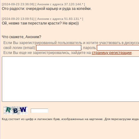
[2024-09-23 23:36:06] [ Аноним с адреса 37.120.144.* ]
Ото радости: очередной карьер и руда за копейки.
[2024-09-20 13:09:51] [ Аноним с адреса 51.83.131.* ]
Ой, невже там перестали красти? Не вірю))
Что скажете, Аноним?
Если Вы зарегистрированный пользователь и хотите участвовать в дискусс
свой логин (email)
, пароль
Если Вы еще не зарегистрировались, зайдите на
страницу регистрации
.
Код состоит из цифр и латинских букв, изображенных на картинке. Для перезагрузки кода