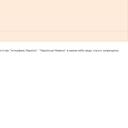
тва "Iнтерфакс-Україна", "Українськi Новини" в каком-либо виде строго запрещены