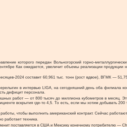
авление которого передан Вольногорский горно-металлургически
-сентябре Как ожидается, увеличит объемы реализации продукции
сяцев-2024 составит 60,961 тыс. тонн (рост вдвое), ВГМК — 51,755 
релыгин в интервью LIGA, на сегодняшний день оба филиала комп
есть дефицит персонала.
ышных работ — от 800 тысяч до миллиона кубометров в месяц. Эт
циенте вскрытия где-то 4,5. То есть, если мы хотим добывать 200
.
боты, чтобы выполнить американский контракт. Сейчас работают
ьно работает техника.
льменит поставляется в США и Мексику конечному потребителю — C