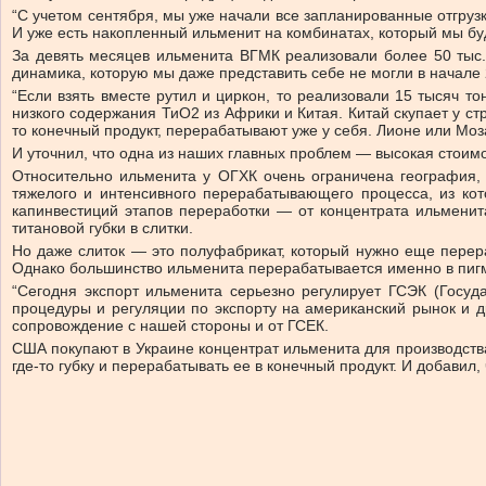
“С учетом сентября, мы уже начали все запланированные отгрузк
И уже есть накопленный ильменит на комбинатах, который мы бу
За девять месяцев ильменита ВГМК реализовали более 50 тыс.
динамика, которую мы даже представить себе не могли в начале 
“Если взять вместе рутил и циркон, то реализовали 15 тысяч т
низкого содержания ТиО2 из Африки и Китая. Китай скупает у ст
то конечный продукт, перерабатывают уже у себя. Лионе или Мо
И уточнил, что одна из наших главных проблем — высокая стоимос
Относительно ильменита у ОГХК очень ограничена география, 
тяжелого и интенсивного перерабатывающего процесса, из кот
капинвестиций этапов переработки — от концентрата ильменита
титановой губки в слитки.
Но даже слиток — это полуфабрикат, который нужно еще перера
Однако большинство ильменита перерабатывается именно в пиг
“Сегодня экспорт ильменита серьезно регулирует ГСЭК (Госу
процедуры и регуляции по экспорту на американский рынок и д
сопровождение с нашей стороны и от ГСЕК.
США покупают в Украине концентрат ильменита для производства
где-то губку и перерабатывать ее в конечный продукт. И добавил