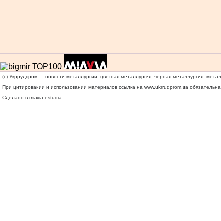
(c) Укррудпром — новости металлургии: цветная металлургия, черная металлургия, мета
При цитировании и использовании материалов ссылка на
www.ukrrudprom.ua
обязательна.
Сделано в miavia estudia.