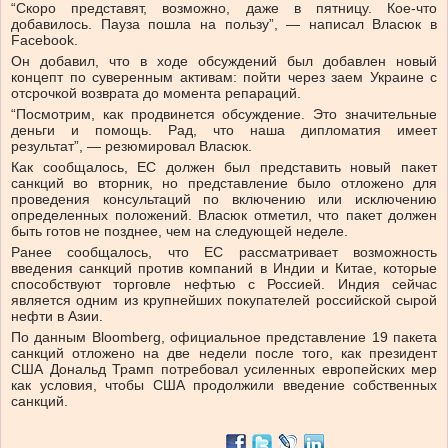
“Скоро представят, возможно, даже в пятницу. Кое-что
добавилось. Пауза пошла на пользу”, — написал Власюк в
Facebook.
Он добавил, что в ходе обсуждений был добавлен новый
концепт по суверенным активам: пойти через заем Украине с
отсрочкой возврата до момента репараций.
“Посмотрим, как продвинется обсуждение. Это значительные
деньги и помощь. Рад, что наша дипломатия имеет
результат”, — резюмировал Власюк.
Как сообщалось, ЕС должен был представить новый пакет
санкций во вторник, но представление было отложено для
проведения консультаций по включению или исключению
определенных положений. Власюк отметил, что пакет должен
быть готов не позднее, чем на следующей неделе.
Ранее сообщалось, что ЕС рассматривает возможность
введения санкций против компаний в Индии и Китае, которые
способствуют торговле нефтью с Россией. Индия сейчас
является одним из крупнейших покупателей российской сырой
нефти в Азии.
По данным Bloomberg, официальное представление 19 пакета
санкций отложено на две недели после того, как президент
США Дональд Трамп потребовал усиленных европейских мер
как условия, чтобы США продолжили введение собственных
санкций.