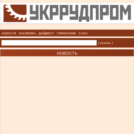
НОВОСТИ
АНАЛИТИКА
ДАЙДЖЕСТ
СПРАВОЧНИК
О НАС
| искать |
НОВОСТЬ