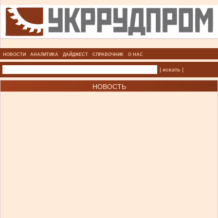
НОВОСТИ
АНАЛИТИКА
ДАЙДЖЕСТ
СПРАВОЧНИК
О НАС
| искать |
НОВОСТЬ