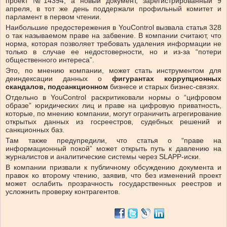
проект №14394, а новый документ, зарегистрированный 9
апреля, в тот же день поддержали профильный комитет и
парламент в первом чтении.
Наибольшие предостережения в YouControl вызвала статья 328
о так называемом праве на забвение. В компании считают, что
норма, которая позволяет требовать удаления информации не
только в случае ее недостоверности, но и из-за “потери
общественного интереса”.
Это, по мнению компании, может стать инструментом для
деиндексации данных о
фигурантах коррупционных
скандалов, подсанкционном
бизнесе и старых бизнес-связях.
Отдельно в YouControl раскритиковали нормы о “цифровом
образе” юридических лиц и праве на цифровую приватность,
которые, по мнению компании, могут ограничить агрегирование
открытых данных из госреестров, судебных решений и
санкционных баз.
Там также предупредили, что статья о “праве на
информационный покой” может открыть путь к давлению на
журналистов и аналитические системы через SLAPP-иски.
В компании призвали к публичному обсуждению документа и
правок ко второму чтению, заявив, что без изменений проект
может ослабить прозрачность государственных реестров и
усложнить проверку контрагентов.