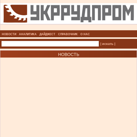
НОВОСТИ
АНАЛИТИКА
ДАЙДЖЕСТ
СПРАВОЧНИК
О НАС
| искать |
НОВОСТЬ