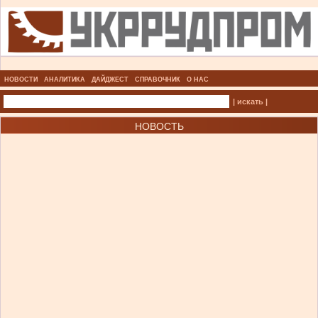
НОВОСТИ
АНАЛИТИКА
ДАЙДЖЕСТ
СПРАВОЧНИК
О НАС
| искать |
НОВОСТЬ