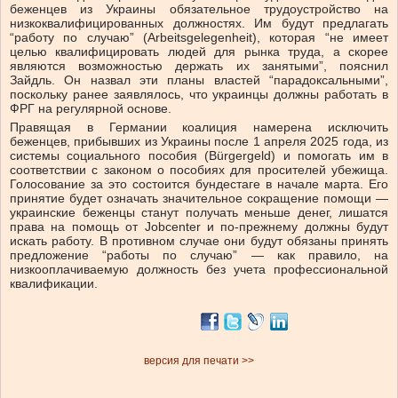
беженцев из Украины обязательное трудоустройство на
низкоквалифицированных должностях. Им будут предлагать
“работу по случаю” (Arbeitsgelegenheit), которая “не имеет
целью квалифицировать людей для рынка труда, а скорее
являются возможностью держать их занятыми”, пояснил
Зайдль. Он назвал эти планы властей “парадоксальными”,
поскольку ранее заявлялось, что украинцы должны работать в
ФРГ на регулярной основе.
Правящая в Германии коалиция намерена исключить
беженцев, прибывших из Украины после 1 апреля 2025 года, из
системы социального пособия (Bürgergeld) и помогать им в
соответствии с законом о пособиях для просителей убежища.
Голосование за это состоится бундестаге в начале марта. Его
принятие будет означать значительное сокращение помощи —
украинские беженцы станут получать меньше денег, лишатся
права на помощь от Jobcenter и по-прежнему должны будут
искать работу. В противном случае они будут обязаны принять
предложение “работы по случаю” — как правило, на
низкооплачиваемую должность без учета профессиональной
квалификации.
версия для печати >>