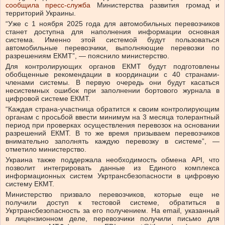
сообщила пресс-служба
Министерства развития громад и
территорий Украины.
“Уже с 1 ноября 2025 года для автомобильных перевозчиков
станет доступна для наполнения информации основная
система. Именно этой системой будут пользоваться
автомобильные перевозчики, выполняющие перевозки по
разрешениям ЕКМТ”, — пояснило министерство.
Для контролирующих органов ЕКМТ будут подготовлены
обобщенные рекомендации в координации с 40 странами-
членами системы. В первую очередь они будут касаться
несистемных ошибок при заполнении бортового журнала в
цифровой системе ЕКМТ.
“Каждая страна-участница обратится к своим контролирующим
органам с просьбой ввести минимум на 3 месяца толерантный
период при проверках осуществления перевозок на основании
разрешений ЕКМТ. В то же время призываем перевозчиков
внимательно заполнять каждую перевозку в системе”, —
отметило министерство.
Украина также поддержала необходимость обмена API, что
позволит интегрировать данные из Единого комплекса
информационных систем Укртрансбезопасности в цифровую
систему ЕКМТ.
Министерство призвало перевозчиков, которые еще не
получили доступ к тестовой системе, обратиться в
Укртрансбезопасность за его получением. На email, указанный
в лицензионном деле, перевозчики получили письмо для