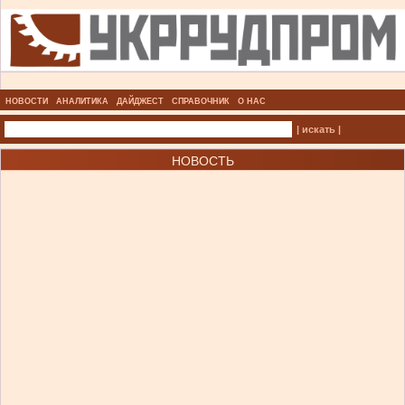
НОВОСТИ
АНАЛИТИКА
ДАЙДЖЕСТ
СПРАВОЧНИК
О НАС
| искать |
НОВОСТЬ