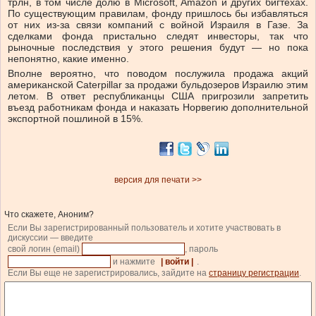
трлн, в том числе долю в Microsoft, Amazon и других бигтехах.
По существующим правилам, фонду пришлось бы избавляться
от них из-за связи компаний с войной Израиля в Газе. За
сделками фонда пристально следят инвесторы, так что
рыночные последствия у этого решения будут — но пока
непонятно, какие именно.
Вполне вероятно, что поводом послужила продажа акций
американской Caterpillar за продажи бульдозеров Израилю этим
летом. В ответ республиканцы США пригрозили запретить
въезд работникам фонда и наказать Норвегию дополнительной
экспортной пошлиной в 15%.
версия для печати >>
Что скажете, Аноним?
Если Вы зарегистрированный пользователь и хотите участвовать в
дискуссии — введите
свой логин (email)
, пароль
и нажмите
| войти |
.
Если Вы еще не зарегистрировались, зайдите на
страницу регистрации
.