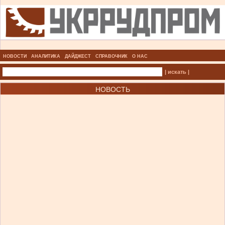
НОВОСТИ
АНАЛИТИКА
ДАЙДЖЕСТ
СПРАВОЧНИК
О НАС
| искать |
НОВОСТЬ