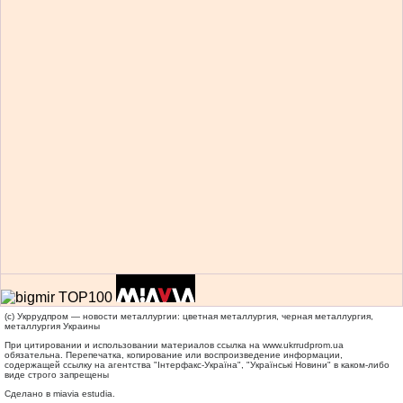
(c) Укррудпром — новости металлургии: цветная металлургия, черная металлургия,
металлургия Украины
При цитировании и использовании материалов ссылка на
www.ukrrudprom.ua
обязательна. Перепечатка, копирование или воспроизведение информации,
содержащей ссылку на агентства "Iнтерфакс-Україна", "Українськi Новини" в каком-либо
виде строго запрещены
Сделано в miavia estudia.