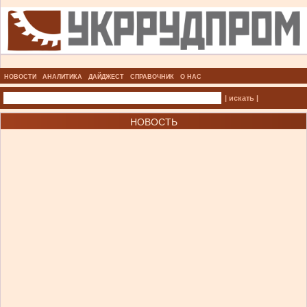
НОВОСТИ
АНАЛИТИКА
ДАЙДЖЕСТ
СПРАВОЧНИК
О НАС
| искать |
НОВОСТЬ