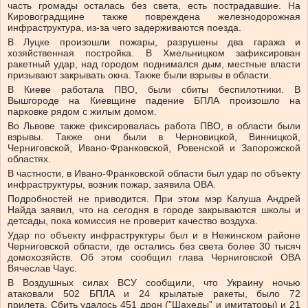
часть громады осталась без света, есть пострадавшие. На
Кировоградщине также повреждена железнодорожная
инфраструктура, из-за чего задерживаются поезда.
В Луцке произошли пожары, разрушены два гаража и
хозяйственная постройка. В Хмельницком зафиксирован
ракетный удар, над городом поднимался дым, местные власти
призывают закрывать окна. Также были взрывы в области.
В Киеве работала ПВО, были сбиты беспилотники. В
Вышгороде на Киевщине падение БПЛА произошло на
парковке рядом с жилым домом.
Во Львове также фиксировалась работа ПВО, в области были
взрывы. Также они были в Черновицкой, Винницкой,
Черниговской, Ивано-Франковской, Ровенской и Запорожской
областях.
В частности, в Ивано-Франковской области был удар по объекту
инфраструктуры, возник пожар, заявила ОВА.
Подробностей не приводится. При этом мэр Калуша Андрей
Найда заявил, что на сегодня в городе закрываются школы и
детсады, пока комиссия не проверит качество воздуха.
Удар по объекту инфраструктуры был и в Нежинском районе
Черниговской области, где остались без света более 30 тысяч
домохозяйств. Об этом сообщил глава Черниговской ОВА
Вячеслав Чаус.
В Воздушных силах ВСУ сообщили, что Украину ночью
атаковали 502 БПЛА и 24 крылатые ракеты, было 72
прилета. Сбить удалось 451 дрон (”Шахеды” и имитаторы) и 21