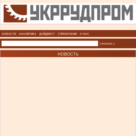
НОВОСТИ
АНАЛИТИКА
ДАЙДЖЕСТ
СПРАВОЧНИК
О НАС
| искать |
НОВОСТЬ