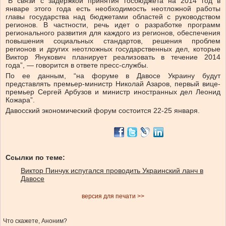
“В связи с задержкой принятия госбюджета на 2014 год в
январе этого года есть необходимость неотложной работы
главы государства над бюджетами областей с руководством
регионов. В частности, речь идет о разработке программ
регионального развития для каждого из регионов, обеспечения
повышения социальных стандартов, решения проблем
регионов и других неотложных государственных дел, которые
Виктор Янукович планирует реализовать в течение 2014
года”, — говорится в ответе пресс-службы.
По ее данным, “на форуме в Давосе Украину будут
представлять премьер-министр Николай Азаров, первый вице-
премьер Сергей Арбузов и министр иностранных дел Леонид
Кожара”.
Давосский экономический форум состоится 22-25 января.
Ссылки по теме:
Виктор Пинчук испугался проводить Украинский ланч в
Давосе
версия для печати >>
Что скажете, Аноним?