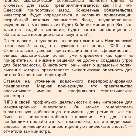
“Вопрос экологической безопасности является одним из
ключевых для таких предприятий-гигантов, как НГЗ или
Одесский припортовый завод. Конкретные обязательства
инвесторов будут определяться в условиях приватизации,
разработкой которых занимается Фонд государственного
имущества, а утверждать их будет Кабинет министров. Все, что
касается людей и экологии, будет частью инвестиционных
обязательств потенциального покупателя”.
По ее словам, государство планирует выставить Николаевский
глиноземный завод на аукционе до конца 2026 года.
Окончательные условия приватизации еще не сформированы,
однако экологический аспект уже определен как один из
приоритетных, и никакие решения не должны создавать угроз
для безопасности. В частности, речь идет о шламовых полях,
пыление которых представляет экологическую опасность для
жителей окрестных территорий.
Отвечая на уточнение возможного перепрофилирования
предприятия, Марчак подчеркнула, что правительство
рассчитывает именно на профильного стратегического
инвестора.
“НГЗ в своей профильной деятельности очень интересен для
международных инвесторов. Он может генерировать
значительную добавленную стоимость для региона, как это
было до полномасштабного вторжения. Но для этого
необходимо проработать как технические, так и юридические
вопросы, влияющие на инвестиционную привлекательность”, —
отметила замминистра.