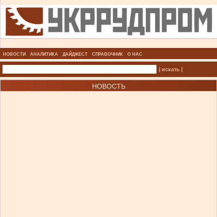
НОВОСТИ
АНАЛИТИКА
ДАЙДЖЕСТ
СПРАВОЧНИК
О НАС
| искать |
НОВОСТЬ