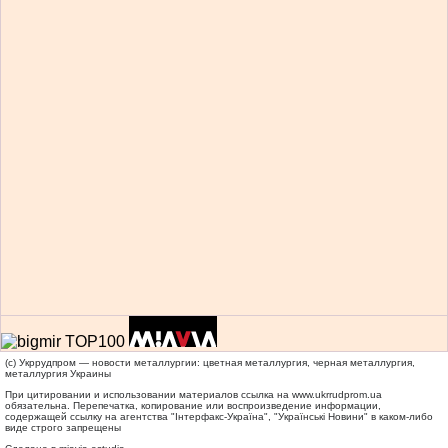
(c) Укррудпром — новости металлургии: цветная металлургия, черная металлургия,
металлургия Украины
При цитировании и использовании материалов ссылка на
www.ukrrudprom.ua
обязательна. Перепечатка, копирование или воспроизведение информации,
содержащей ссылку на агентства "Iнтерфакс-Україна", "Українськi Новини" в каком-либо
виде строго запрещены