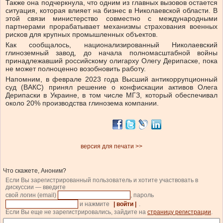
Также она подчеркнула, что одним из главных вызовов остается
ситуация, которая влияет на бизнес в Николаевской области. В
этой связи министерство совместно с международными
партнерами прорабатывает механизмы страхования военных
рисков для крупных промышленных объектов.
Как сообщалось, национализированный Николаевский
глиноземный завод, до начала полномасштабной войны
принадлежавший российскому олигарху Олегу Дерипаске, пока
не может полноценно возобновить работу.
Напомним, в феврале 2023 года Высший антикоррупционный
суд (ВАКС) принял решение о конфискации активов Олега
Дерипаски в Украине, в том числе МГЗ, который обеспечивал
около 20% производства глинозема компании.
версия для печати >>
Что скажете, Аноним?
Если Вы зарегистрированный пользователь и хотите участвовать в
дискуссии — введите
свой логин (email)
, пароль
и нажмите
| войти |
.
Если Вы еще не зарегистрировались, зайдите на
страницу регистрации
.