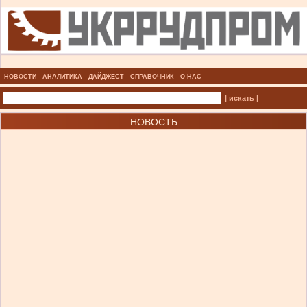
НОВОСТИ
АНАЛИТИКА
ДАЙДЖЕСТ
СПРАВОЧНИК
О НАС
| искать |
НОВОСТЬ