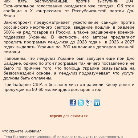
них пять республиканцев, против выступили 204.
Окончательное голосование ожидается уже сегодня. Об этом
сообщил в Х конгрессмен от Республиканской партии Дон
Бэкон.
Законопроект предусматривает ужесточение санкций против
российского нефтяного сектора, введение пошлин в размере
500% на ряд товаров из России, а также расширение военной
поддержки Украины. В частности, его авторы предлагают
продлить программу ленд-лиза до 2028 года и в 2026 и 2027
годах выделить Украине по 300 миллионов долларов военной
помощи.
Напомним, что ленд-лиз Украине был запущен ещё при Джо
Байдене, однако по этой программе так ничего поставлено и не
было по причине того, что помощь Украине оказывалась на
безвозмездной основе, а ленд-лиз подразумевает, что услуги
должны быть оплачены.
При Байдене США и без ленд-лиза отправляли Киеву денег и
продукции на 50-60 миллиардов долларов в год.
версия для печати >>
Что скажете, Аноним?
Если Вы зарегистрированный пользователь и хотите участвовать в