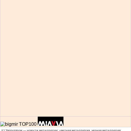
(c) Укррудпром — новости металлургии: цветная металлургия, черная металлургия,