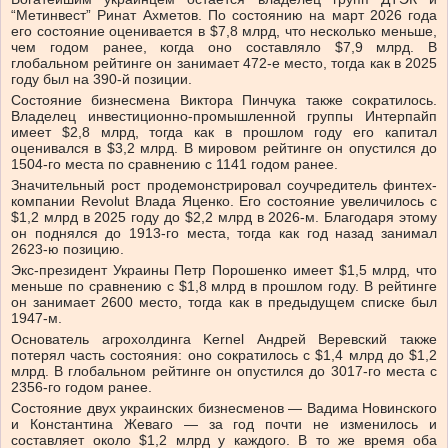
“Метинвест” Ринат Ахметов. По состоянию на март 2026 года
его состояние оценивается в $7,8 млрд, что несколько меньше,
чем годом ранее, когда оно составляло $7,9 млрд. В
глобальном рейтинге он занимает 472-е место, тогда как в 2025
году был на 390-й позиции.
Состояние бизнесмена Виктора Пинчука также сократилось.
Владелец инвестиционно-промышленной группы Интерпайп
имеет $2,8 млрд, тогда как в прошлом году его капитал
оценивался в $3,2 млрд. В мировом рейтинге он опустился до
1504-го места по сравнению с 1141 годом ранее.
Значительный рост продемонстрировал соучредитель финтех-
компании Revolut Влада Яценко. Его состояние увеличилось с
$1,2 млрд в 2025 году до $2,2 млрд в 2026-м. Благодаря этому
он поднялся до 1913-го места, тогда как год назад занимал
2623-ю позицию.
Экс-президент Украины Петр Порошенко имеет $1,5 млрд, что
меньше по сравнению с $1,8 млрд в прошлом году. В рейтинге
он занимает 2600 место, тогда как в предыдущем списке был
1947-м.
Основатель агрохолдинга Kernel Андрей Веревский также
потерял часть состояния: оно сократилось с $1,4 млрд до $1,2
млрд. В глобальном рейтинге он опустился до 3017-го места с
2356-го годом ранее.
Состояние двух украинских бизнесменов — Вадима Новинского
и Константина Жеваго — за год почти не изменилось и
составляет около $1,2 млрд у каждого. В то же время оба