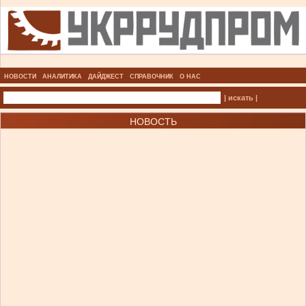
НОВОСТИ
АНАЛИТИКА
ДАЙДЖЕСТ
СПРАВОЧНИК
О НАС
| искать |
НОВОСТЬ