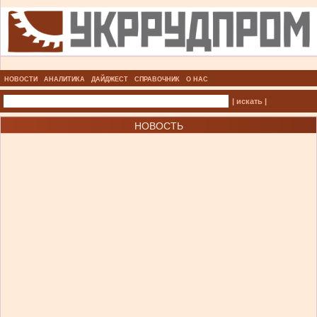
НОВОСТИ
АНАЛИТИКА
ДАЙДЖЕСТ
СПРАВОЧНИК
О НАС
| искать |
НОВОСТЬ