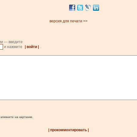
версия для печати >>
ии — введите
и нажмите
| войти |
.
 кликните на картинке.
| прокомментировать |