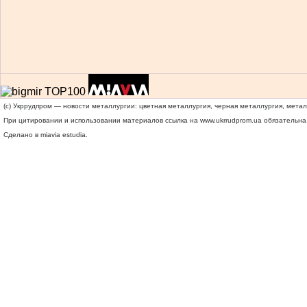
(c) Укррудпром — новости металлургии: цветная металлургия, черная металлургия, мета
При цитировании и использовании материалов ссылка на
www.ukrrudprom.ua
обязательна.
Сделано в miavia estudia.