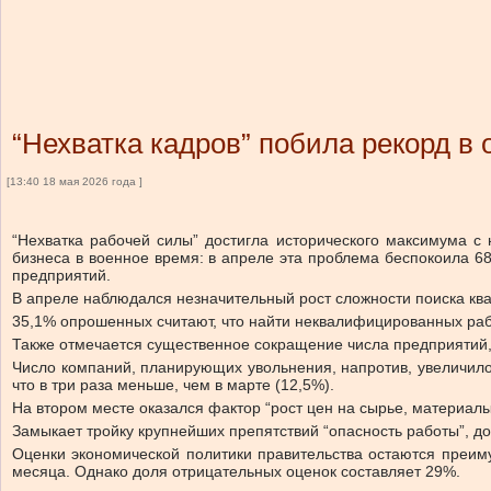
“Нехватка кадров” побила рекорд 
[13:40 18 мая 2026 года ]
“Нехватка рабочей силы” достигла исторического максимума с
бизнеса в военное время: в апреле эта проблема беспокоила 6
предприятий.
В апреле наблюдался незначительный рост сложности поиска кв
35,1% опрошенных считают, что найти неквалифицированных раб
Также отмечается существенное сокращение числа предприятий, 
Число компаний, планирующих увольнения, напротив, увеличилос
что в три раза меньше, чем в марте (12,5%).
На втором месте оказался фактор “рост цен на сырье, материалы
Замыкает тройку крупнейших препятствий “опасность работы”, д
Оценки экономической политики правительства остаются преим
месяца. Однако доля отрицательных оценок составляет 29%.