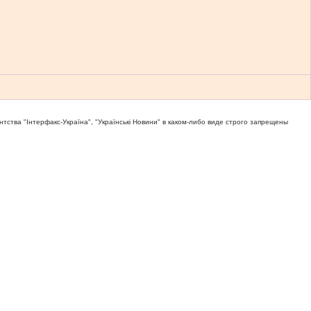
тва "Iнтерфакс-Україна", "Українськi Новини" в каком-либо виде строго запрещены