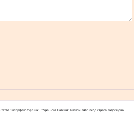
тва "Iнтерфакс-Україна", "Українськi Новини" в каком-либо виде строго запрещены