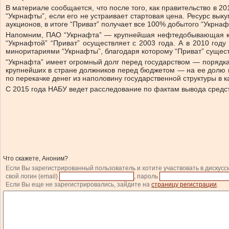
В материале сообщается, что после того, как правительство в 
“Укрнафты”, если его не устраивает стартовая цена. Ресурс вык
аукционов, в итоге “Приват” получает все 100% добытого “Укрна
Напомним, ПАО “Укрнафта” — крупнейшая нефтедобывающая ком
“Укрнафтой” “Приват” осуществляет с 2003 года. А в 2010 го
миноритариями “Укрнафты”, благодаря которому “Приват” сущест
“Укрнафта” имеет огромный долг перед государством — порядка
крупнейших в стране должников перед бюджетом — на ее долю п
по перекачке денег из наполовину государственной структуры в 
С 2015 года НАБУ ведет расследование по фактам вывода средств
Что скажете, Аноним?
Если Вы зарегистрированный пользователь и хотите участвовать в дискусс
свой логин (email)
, пароль
Если Вы еще не зарегистрировались, зайдите на
страницу регистрации
.