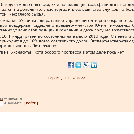
2015 году отменило все скидки и понижающие коэффициенты к стоим
упается на дополнительных торгах и в большинстве случаев по бо
фтой” нефтяного сырья.
пания Украины, оперативное управление которой сохраняет за 
ду при поддержке тогдашнего премьер-министра Юлии Тимошенко
венно усилил свои позиции в компании и даже получил возможност
 16,4 млрд гривен по состоянию на начало 2019 года. С пеней и
риходится до 16% всего совокупного долга. Эксперты утверждают
карманы частных бизнесменов.
 из “Укрнафты”, хотя особого прогресса в этом деле пока нет.
версия для печати >>
ии — введите
и нажмите
| войти |
.