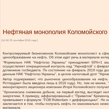
Нефтяная монополия Коломойского
[14:30 25 сентября 2019 года ]
Контролируемый бизнесменом Коломойским монополист в сфер
ценообразование на нефть. Об этом идет речь в материале инт
“Формально НАК “Нафтогаз Украины” принадлежит 50%+1 акц
осуществляет операционный контроль над “Укрнафтой” с февраля 
должником госбюджета. По состоянию на февраль 2019 года долг
данным НАК “Нафтогаз Украины”, в целом налоговый долг “Укрна
Автор подчеркивает, что рыночное ценообразование на нефть 
Роттердам+ была введена лишь в 2016 году). Но, тем не менее,
миноритарного акционера компании Игоря Коломойского получа
“Хроническое снижение добычи, на первый взгляд, выглядит не
энергетики. К примеру, аффилированный с “Приватом” Кременч
привязывает к формуле “FOB Rotterdam + дифференциал”. Но на
заключается в том, чтобы получать нефть по максимально низк
материала.