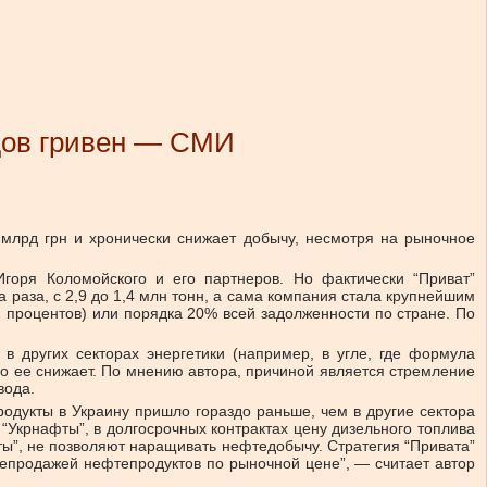
дов гривен — СМИ
лрд грн и хронически снижает добычу, несмотря на рыночное
оря Коломойского и его партнеров. Но фактически “Приват”
 раза, с 2,9 до 1,4 млн тонн, а сама компания стала крупнейшим
и процентов) или порядка 20% всей задолженности по стране. По
в других секторах энергетики (например, в угле, где формула
но ее снижает. По мнению автора, причиной является стремление
вода.
одукты в Украину пришло гораздо раньше, чем в другие сектора
крнафты”, в долгосрочных контрактах цену дизельного топлива
ы”, не позволяют наращивать нефтедобычу. Стратегия “Привата”
репродажей нефтепродуктов по рыночной цене”, — считает автор