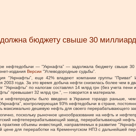
 должна бюджету свыше 30 миллиар
е нефтедобычи — “Укрнафта” — задолжала бюджету свыше 30 м
ернет-издания
Версии
“Углеводородные судьбы”.
ия “Укрнафты”, еще 42% владеют компании группы “Приват” Иг
2003 года. За это время добыча нефти снизилась более чем в два
 “Укрнафты” по налогам составлял 14 млрд грн (без учета пени 
фты” превышает 32 млрд грн.”, — говорится в материале.
и нефтепродукты было введено в Украине гораздо раньше, чем 
 “Укрнафта”, контролирующая 93% нефтедобычи в стране, постоян
ть максимально дешевую нефть для своего перерабатывающего за
логично, поскольку рыночное ценообразование на нефть и нефтепр
угский нефтеперерабатывающий завод, перерабатывающий нефть “У
 практике объемы инвестиций, направляемых в развитие “Укрнафт
ой цене для переработки на Кременчугском НПЗ с дальнейшей пе