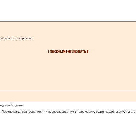
 кликните на картинке.
| прокомментировать |
ллургия Украины
 Перепечатка, копирование или воспроизведение информации, содержащей ссылку на агентс