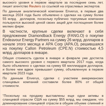
высокого уровня в первом квартале за последние семь лет,
пишет агентство
Reuters
со ссылкой на отраслевых экспертов.
По данным аналитической компании Enverus, в первые два
месяца 2024 года было объявлено о сделках на сумму более
55 млрд. долларов, поскольку публично торгуемые компании
пользуются высокой ценой своих акций для поглощения более
мелких фирм.
В частности, крупные сделки включают в себя
предложение Diamondback Energy (FANG.O) о покупке
Endeavour Energy Partners на сумму 26 млрд. долларов в
начале этого месяца и APA Corp (APA.O), решившаяся
на покупку Callon Petroleum (CPE.N) стоимостью 4,5
млрд. долларов в январе.
Общая стоимость сделок в январе и феврале уже достигла
самого высокого уровня с первого квартала 2017 года, когда
было объявлено о сделках на сумму 68 миллиардов долларов,
и более чем вдвое превышает сумму, объявленную в первом
квартале 2023 года.
По данным Enverus, сделки с участием американских
сланцевых компаний составили более 80% от общей
стоимости.
“Поскольку на продажу выставлены еще одни активы в
сланцевой отрасли США на сумму $55 млрд, мы ожидаем, что
доминирование сланцевой отрасли в общем объеме слияний и