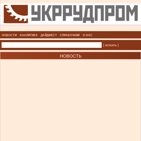
НОВОСТИ
АНАЛИТИКА
ДАЙДЖЕСТ
СПРАВОЧНИК
О НАС
| искать |
НОВОСТЬ