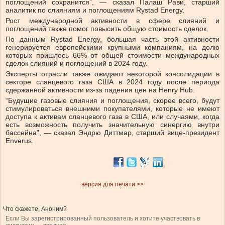
поглощений сохранится”, — сказал Палаш Рави, старший
аналитик по слияниям и поглощениям Rystad Energy.
Рост международной активности в сфере слияний и
поглощений также помог повысить общую стоимость сделок.
По данным Rystad Energy, большая часть этой активности
генерируется европейскими крупными компаниям, на долю
которых пришлось 66% от общей стоимости международных
сделок слияний и поглощений в 2024 году.
Эксперты отрасли также ожидают некоторой консолидации в
секторе сланцевого газа США в 2024 году после периода
сдержанной активности из-за падения цен на Henry Hub.
“Будущие газовые слияния и поглощения, скорее всего, будут
стимулироваться внешними покупателями, которые не имеют
доступа к активам сланцевого газа в США, или случаями, когда
есть возможность получить значительную синергию внутри
бассейна”, — сказал Эндрю Диттмар, старший вице-президент
Enverus.
версия для печати >>
Что скажете, Аноним?
Если Вы зарегистрированный пользователь и хотите участвовать в