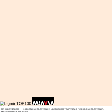
(c) Укррудпром — новости металлургии: цветная металлургия, черная металлургия,
металлургия Украины