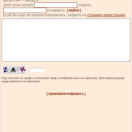
дискуссии — введите
свой логин (email)
, пароль
и нажмите
| войти |
.
Если Вы еще не зарегистрировались, зайдите на
страницу регистрации
.
Код состоит из цифр и латинских букв, изображенных на картинке. Для перезагрузки
кода кликните на картинке.
| прокомментировать |