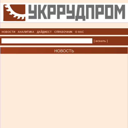
НОВОСТИ
АНАЛИТИКА
ДАЙДЖЕСТ
СПРАВОЧНИК
О НАС
| искать |
НОВОСТЬ