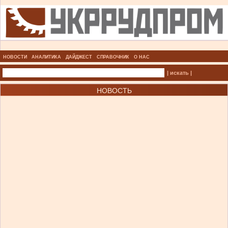
НОВОСТИ
АНАЛИТИКА
ДАЙДЖЕСТ
СПРАВОЧНИК
О НАС
| искать |
НОВОСТЬ