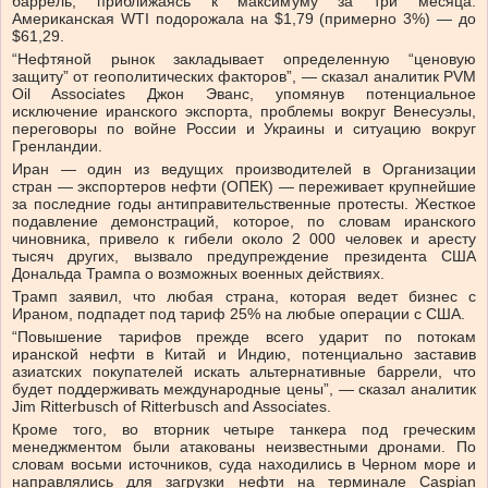
баррель, приближаясь к максимуму за три месяца.
Американская WTI подорожала на $1,79 (примерно 3%) — до
$61,29.
“Нефтяной рынок закладывает определенную “ценовую
защиту” от геополитических факторов”, — сказал аналитик PVM
Oil Associates Джон Эванс, упомянув потенциальное
исключение иранского экспорта, проблемы вокруг Венесуэлы,
переговоры по войне России и Украины и ситуацию вокруг
Гренландии.
Иран — один из ведущих производителей в Организации
стран — экспортеров нефти (ОПЕК) — переживает крупнейшие
за последние годы антиправительственные протесты. Жесткое
подавление демонстраций, которое, по словам иранского
чиновника, привело к гибели около 2 000 человек и аресту
тысяч других, вызвало предупреждение президента США
Дональда Трампа о возможных военных действиях.
Трамп заявил, что любая страна, которая ведет бизнес с
Ираном, подпадет под тариф 25% на любые операции с США.
“Повышение тарифов прежде всего ударит по потокам
иранской нефти в Китай и Индию, потенциально заставив
азиатских покупателей искать альтернативные баррели, что
будет поддерживать международные цены”, — сказал аналитик
Jim Ritterbusch of Ritterbusch and Associates.
Кроме того, во вторник четыре танкера под греческим
менеджментом были атакованы неизвестными дронами. По
словам восьми источников, суда находились в Черном море и
направлялись для загрузки нефти на терминале Caspian