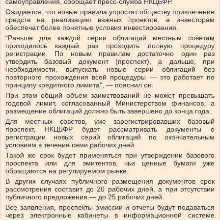
самоуправления, сообщает пресс-служба НКЦБФР.
Ожидается, что новые правила упростят обществу привлечение
средств на реализацию важных проектов, а инвесторам
обеспечат более понятные условия инвестирования.
“Раньше для каждой серии облигаций местным советам
приходилось каждый раз проходить полную процедуру
регистрации. По новым правилам достаточно один раз
утвердить базовый документ (проспект), а дальше, при
необходимости, выпускать новые серии облигаций без
повторного прохождения всей процедуры — это работает по
принципу кредитного лимита”, — пояснил он.
При этом общий объем заимствований не может превышать
годовой лимит, согласованный Министерством финансов, а
размещение облигаций должно быть завершено до конца года.
Для местных советов, уже зарегистрировавших базовый
проспект, НКЦБФР будет рассматривать документы о
регистрации новых серий облигаций по окончательным
условиям в течение семи рабочих дней.
Такой же срок будет применяться при утверждении базового
проспекта или для эмитентов, чьи ценные бумаги уже
обращаются на регулируемом рынке.
В других случаях публичного размещения документов срок
рассмотрения составит до 20 рабочих дней, а при отсутствии
публичного предложения — до 25 рабочих дней.
Все заявления, проспекты эмиссии и отчеты будут подаваться
через электронные кабинеты в информационной системе