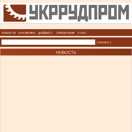
НОВОСТИ
АНАЛИТИКА
ДАЙДЖЕСТ
СПРАВОЧНИК
О НАС
| искать |
НОВОСТЬ