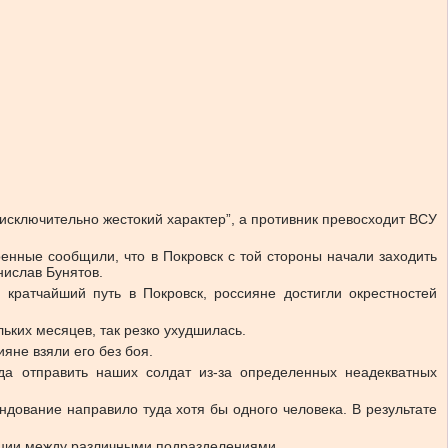
исключительно жестокий характер”, а противник превосходит ВСУ
оенные сообщили, что в Покровск с той стороны начали заходить
нислав Бунятов.
кратчайший путь в Покровск, россияне достигли окрестностей
ьких месяцев, так резко ухудшилась.
яне взяли его без боя.
уда отправить наших солдат из-за определенных неадекватных
ндование направило туда хотя бы одного человека. В результате
нации между различными подразделениями.