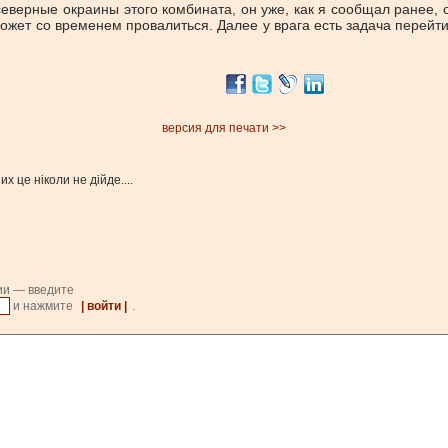
еверные окраины этого комбината, он уже, как я сообщал ранее, 
жет со временем провалиться. Далее у врага есть задача перейти
версия для печати >>
х це ніколи не дійде....
ии — введите
и нажмите
| войти |
.