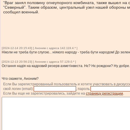
“Враг занял половину огнеупорного комбината, также вышел на с
“Северный”. Таким образом, центральный узел нашей обороны мо
сообщил военный.
[2024-12-14 20:15:43] [ Аноним с адреса 142.119.4.* ]
Ніколи не треба бути слугою... ніякого народу - треба бути народом! До зелени
[2024-12-13 20:56:23] [ Аноним с адреса 57.129.0.* ]
Остання надія на кадровий резерв ахметінвеста. Нє? Нє рождєни? Ну добре.
Что скажете, Аноним?
Если Вы зарегистрированный пользователь и хотите участвовать в дискусс
свой логин (email)
, пароль
Если Вы еще не зарегистрировались, зайдите на
страницу регистрации
.