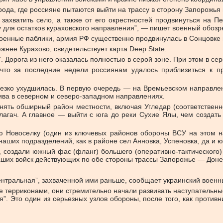
ода, где россияне пытаются выйти на трассу в сторону Запорожья 
ахватить село, а также от его окрестностей продвинуться на Пе
у для остатков кураховского направления”, — пишет военный обоз
военные паблики, армия РФ существенно продвинулась в Сонцовке 
жнее Курахово, свидетельствует карта Deep State.
 Дорога из него оказалась полностью в серой зоне. При этом в се
 что за последние недели россиянам удалось приблизиться к п
резко ухудшилась. В первую очередь — на Времьевском направле
Нива в северном и северо-западном направлениях.
занять обширный район местности, включая Угледар (соответстве
лагач. А главное — выйти с юга до реки Сухие Ялы, чем создать
ую Новоселку (один из ключевых районов обороны ВСУ на этом н
аших подразделений, как в районе сел Анновка, Успеновка, да и 
и, создали южный фас (фланг) большего (оперативно-тактического
наших войск действующих по обе стороны трассы Запорожье — Дон
ентральная”, захваченной ими раньше, сообщает украинский военн
 ее терриконами, они стремительно начали развивать наступательны
. Это один из серьезных узлов обороны, после того, как противн