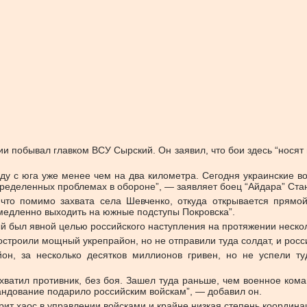
и побывал главком ВСУ Сырский. Он заявил, что бои здесь “носят 
оду с юга уже менее чем на два километра. Сегодня украинские в
пределенных проблемах в обороне”, — заявляет боец “Айдара” Ста
что помимо захвата села Шевченко, откуда открывается прямой 
 медленно выходить на южные подступы Покровска”.
рый был явной целью российского наступления на протяжении нескол
строили мощный укрепрайон, но не отправили туда солдат, и росси
он, за несколько десятков миллионов гривен, но не успели т
ахватил противник, без боя. Зашел туда раньше, чем военное кома
андование подарило российским войскам”, — добавил он.
рит хаос в управлении войсками и крайне низкая степень коорди