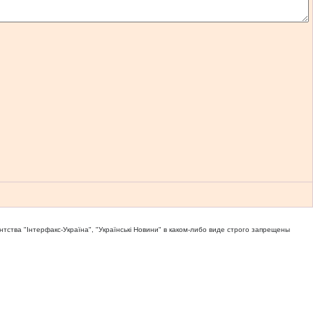
тва "Iнтерфакс-Україна", "Українськi Новини" в каком-либо виде строго запрещены