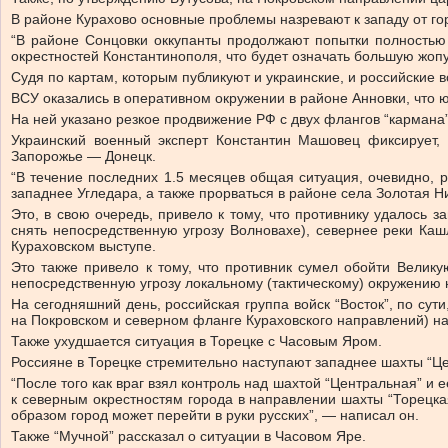
В районе Курахово основные проблемы назревают к западу от гор
“В районе Сонцовки оккупанты продолжают попытки полностью з
окрестностей Константинополя, что будет означать большую жоп
Судя по картам, которым публикуют и украинские, и российские 
ВСУ оказались в оперативном окружении в районе Анновки, что ю
На ней указано резкое продвижение РФ с двух флангов “кармана”.
Украинский военный эксперт Константин Машовец фиксирует,
Запорожье — Донецк.
“В течение последних 1.5 месяцев общая ситуация, очевидно, 
западнее Угледара, а также прорваться в районе села Золотая 
Это, в свою очередь, привело к тому, что противнику удалось 
снять непосредственную угрозу Волновахе), севернее реки Каш
Кураховском выступе.
Это также привело к тому, что противник сумел обойти Велик
непосредственную угрозу локальному (тактическому) окружению н
На сегодняшний день, российская группа войск “Восток”, по сут
на Покровском и северном фланге Кураховского направлений) 
Также ухудшается ситуация в Торецке с Часовым Яром.
Россияне в Торецке стремительно наступают западнее шахты “Ц
“После того как враг взял контроль над шахтой “Центральная” и
к северным окрестностям города в направлении шахты “Торецкая”
образом город может перейти в руки русских”, — написал он.
Также “Мучной” рассказал о ситуации в Часовом Яре.