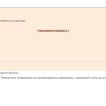
 кликните на картинке.
| прокомментировать |
ллургия Украины
 Перепечатка, копирование или воспроизведение информации, содержащей ссылку на агентс