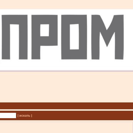
| искать |