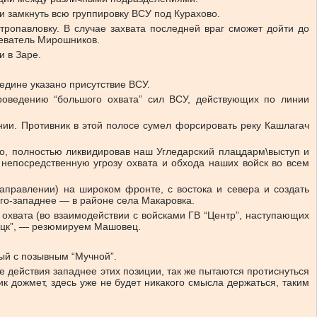
и замкнуть всю группировку ВСУ под Курахово.
тропавловку. В случае захвата последней враг сможет дойти до
реватель Мирошников.
и в Заре.
редине указано присутствие ВСУ.
роведению “большого охвата” сил ВСУ, действующих по линии
нии. Противник в этой полосе сумел форсировать реку Кашлагач
нно, полностью ликвидировав наш Угледарский плацдарм\выступ и
 непосредственную угрозу охвата и обхода наших войск во всем
аправлении) на широком фронте, с востока и севера и создать
юго-западнее — в районе села Макаровка.
) охвата (во взаимодействии с войсками ГВ “Центр”, наступающих
ецк”, — резюмируем Машовец.
ый с позывным “Мучной”.
е действия западнее этих позиции, так же пытаются протиснуться
ик дожмет, здесь уже не будет никакого смысла держаться, таким