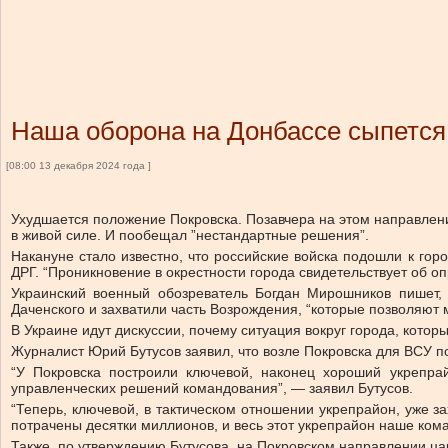
Наша оборона на Донбассе сыпется
[08:00 13 декабря 2024 года ]
Ухудшается положение Покровска. Позавчера на этом направлени
в живой силе. И пообещал ”нестандартные решения”.
Накануне стало известно, что российские войска подошли к гор
ДРГ. “Проникновение в окрестности города свидетельствует об о
Украинский военный обозреватель Богдан Мирошников пишет, 
Даченского и захватили часть Возрождения, “которые позволяют
В Украине идут дискуссии, почему ситуация вокруг города, кото
Журналист Юрий Бутусов заявил, что возле Покровска для ВСУ по
“У Покровска построили ключевой, наконец хороший укрепрай
управленческих решений командования”, — заявил Бутусов.
“Теперь, ключевой, в тактическом отношении укрепрайон, уже з
потрачены десятки миллионов, и весь этот укрепрайон наше ком
Также, по утверждению Бутусова, на Покровском направлении ца