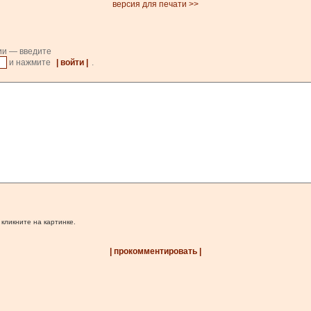
версия для печати >>
ии — введите
и нажмите
| войти |
.
 кликните на картинке.
| прокомментировать |