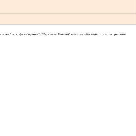
тва "Iнтерфакс-Україна", "Українськi Новини" в каком-либо виде строго запрещены