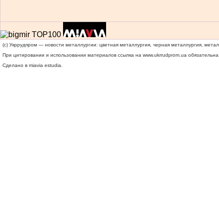
(c) Укррудпром — новости металлургии: цветная металлургия, черная металлургия, мета
При цитировании и использовании материалов ссылка на
www.ukrrudprom.ua
обязательна.
Сделано в miavia estudia.