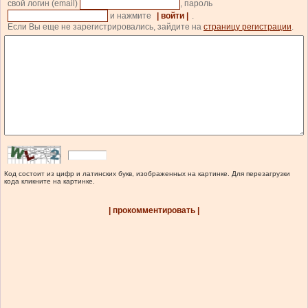
свой логин (email)
, пароль
и нажмите
| войти |
.
Если Вы еще не зарегистрировались, зайдите на
страницу регистрации
.
Код состоит из цифр и латинских букв, изображенных на картинке. Для перезагрузки
кода кликните на картинке.
| прокомментировать |