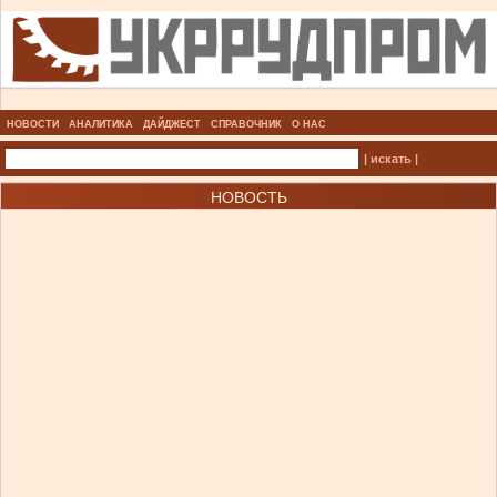
НОВОСТИ
АНАЛИТИКА
ДАЙДЖЕСТ
СПРАВОЧНИК
О НАС
| искать |
НОВОСТЬ