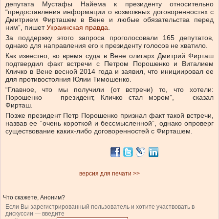
депутата Мустафы Найема к президенту относительно
“предоставления информации о возможных договоренностях с
Дмитрием Фирташем в Вене и любые обязательства перед
ним”, пишет
Украинская правда
.
За поддержку этого запроса проголосовали 165 депутатов,
однако для направления его к президенту голосов не хватило.
Как известно, во время суда в Вене олигарх Дмитрий Фирташ
подтвердил факт встречи с Петром Порошенко и Виталием
Кличко в Вене весной 2014 года и заявил, что инициировал ее
для противостояния Юлии Тимошенко.
“Главное, что мы получили (от встречи) то, что хотели:
Порошенко — президент, Кличко стал мэром”, — сказал
Фирташ.
Позже президент Петр Порошенко признал факт такой встречи,
назвав ее “очень короткой и бессмысленной”, однако опроверг
существование каких-либо договоренностей с Фирташем.
версия для печати >>
Что скажете, Аноним?
Если Вы зарегистрированный пользователь и хотите участвовать в
дискуссии — введите