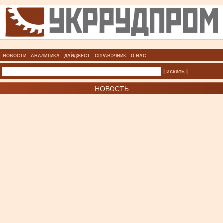
НОВОСТИ
АНАЛИТИКА
ДАЙДЖЕСТ
СПРАВОЧНИК
О НАС
| искать |
НОВОСТЬ