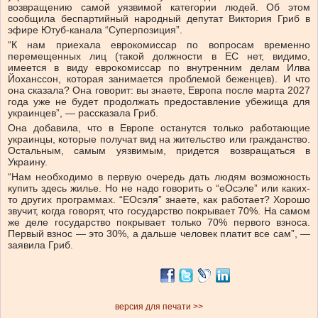
возвращению самой уязвимой категории людей. Об этом
сообщила беспартийный народный депутат Виктория Гриб в
эфире Ютуб-канала “Суперпозиция”.
“К нам приехала еврокомиссар по вопросам временно
перемещенных лиц (такой должности в ЕС нет, видимо,
имеется в виду еврокомиссар по внутренним делам Илва
Йоханссон, которая занимается проблемой беженцев). И что
она сказала? Она говорит: вы знаете, Европа после марта 2027
года уже не будет продолжать предоставление убежища для
украинцев”, — рассказала Гриб.
Она добавила, что в Европе останутся только работающие
украинцы, которые получат вид на жительство или гражданство.
Остальным, самым уязвимым, придется возвращаться в
Украину.
“Нам необходимо в первую очередь дать людям возможность
купить здесь жилье. Но не надо говорить о “еОсэле” или каких-
то других программах. “ЕОсэля” знаете, как работает? Хорошо
звучит, когда говорят, что государство покрывает 70%. На самом
же деле государство покрывает только 70% первого взноса.
Первый взнос — это 30%, а дальше человек платит все сам”, —
заявила Гриб.
версия для печати >>