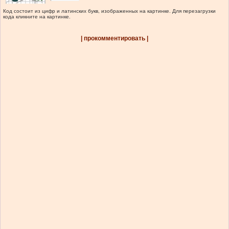
Код состоит из цифр и латинских букв, изображенных на картинке. Для перезагрузки
кода кликните на картинке.
| прокомментировать |