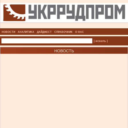
НОВОСТИ
АНАЛИТИКА
ДАЙДЖЕСТ
СПРАВОЧНИК
О НАС
| искать |
НОВОСТЬ