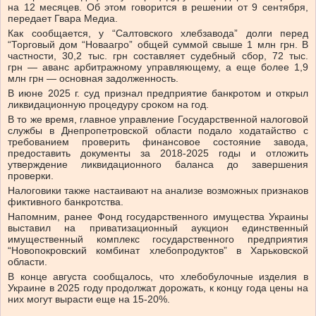
на 12 месяцев. Об этом говорится в решении от 9 сентября,
передает Гвара Медиа.
Как сообщается, у “Салтовского хлебзавода” долги перед
“Торговый дом “Новаагро” общей суммой свыше 1 млн грн. В
частности, 30,2 тыс. грн составляет судебный сбор, 72 тыс.
грн — аванс арбитражному управляющему, а еще более 1,9
млн грн — основная задолженность.
В июне 2025 г. суд признал предприятие банкротом и открыл
ликвидационную процедуру сроком на год.
В то же время, главное управление Государственной налоговой
службы в Днепропетровской области подало ходатайство с
требованием проверить финансовое состояние завода,
предоставить документы за 2018-2025 годы и отложить
утверждение ликвидационного баланса до завершения
проверки.
Налоговики также настаивают на анализе возможных признаков
фиктивного банкротства.
Напомним, ранее Фонд государственного имущества Украины
выставил на приватизационный аукцион единственный
имущественный комплекс государственного предприятия
“Новопокровский комбинат хлебопродуктов” в Харьковской
области.
В конце августа сообщалось, что хлебобулочные изделия в
Украине в 2025 году продолжат дорожать, к концу года цены на
них могут вырасти еще на 15-20%.