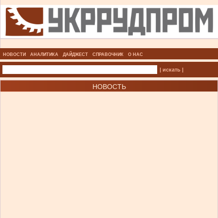
НОВОСТИ
АНАЛИТИКА
ДАЙДЖЕСТ
СПРАВОЧНИК
О НАС
| искать |
НОВОСТЬ