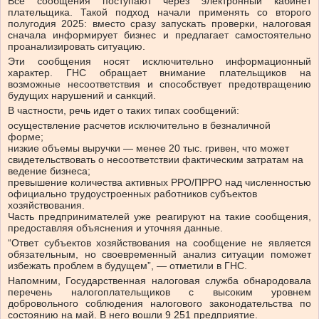
Все сообщения поступают через электронный кабинет
плательщика. Такой подход начали применять со второго
полугодия 2025: вместо сразу запускать проверки, налоговая
сначала информирует бизнес и предлагает самостоятельно
проанализировать ситуацию.
Эти сообщения носят исключительно информационный
характер. ГНС обращает внимание плательщиков на
возможные несоответствия и способствует предотвращению
будущих нарушений и санкций.
В частности, речь идет о таких типах сообщений:
осуществление расчетов исключительно в безналичной
форме;
низкие объемы выручки — менее 20 тыс. гривен, что может
свидетельствовать о несоответствии фактическим затратам на
ведение бизнеса;
превышение количества активных РРО/ПРРО над численностью
официально трудоустроенных работников субъектов
хозяйствования.
Часть предпринимателей уже реагируют на такие сообщения,
предоставляя объяснения и уточняя данные.
“Ответ субъектов хозяйствования на сообщение не является
обязательным, но своевременный анализ ситуации поможет
избежать проблем в будущем”, — отметили в ГНС.
Напомним, Государственная налоговая служба обнародовала
перечень налогоплательщиков с высоким уровнем
добровольного соблюдения налогового законодательства по
состоянию на май. В него вошли 9 251 предприятие.