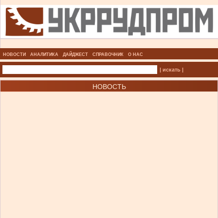
НОВОСТИ
АНАЛИТИКА
ДАЙДЖЕСТ
СПРАВОЧНИК
О НАС
| искать |
НОВОСТЬ