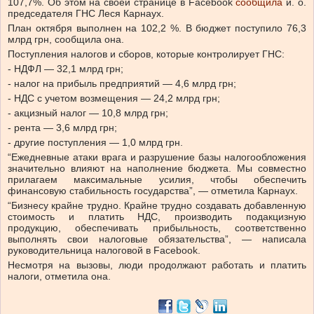
107,7%.
Об этом на своей странице в Facebook
сообщила
и. о.
председателя ГНС Леся Карнаух.
План октября выполнен на 102,2 %. В бюджет поступило 76,3
млрд грн, сообщила она.
Поступления налогов и сборов, которые контролирует ГНС:
- НДФЛ — 32,1 млрд грн;
- налог на прибыль предприятий — 4,6 млрд грн;
- НДС с учетом возмещения — 24,2 млрд грн;
- акцизный налог — 10,8 млрд грн;
- рента — 3,6 млрд грн;
- другие поступления — 1,0 млрд грн.
“Ежедневные атаки врага и разрушение базы налогообложения
значительно влияют на наполнение бюджета. Мы совместно
прилагаем максимальные усилия, чтобы обеспечить
финансовую стабильность государства”, — отметила Карнаух.
“Бизнесу крайне трудно. Крайне трудно создавать добавленную
стоимость и платить НДС, производить подакцизную
продукцию, обеспечивать прибыльность, соответственно
выполнять свои налоговые обязательства”, — написала
руководительница налоговой в Facebook.
Несмотря на вызовы, люди продолжают работать и платить
налоги, отметила она.