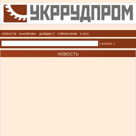
НОВОСТИ
АНАЛИТИКА
ДАЙДЖЕСТ
СПРАВОЧНИК
О НАС
| искать |
НОВОСТЬ