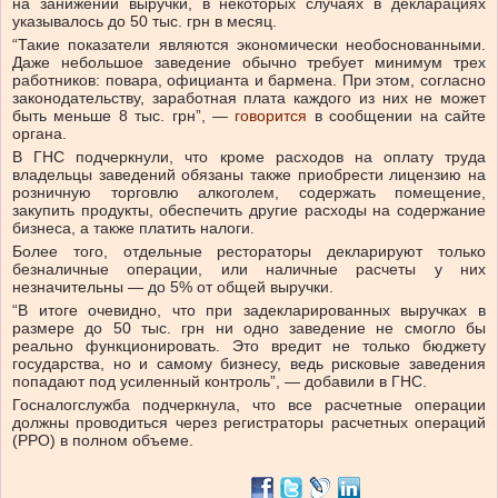
на занижении выручки, в некоторых случаях в декларациях
указывалось до 50 тыс. грн в месяц.
“Такие показатели являются экономически необоснованными.
Даже небольшое заведение обычно требует минимум трех
работников: повара, официанта и бармена. При этом, согласно
законодательству, заработная плата каждого из них не может
быть меньше 8 тыс. грн”, —
говорится
в сообщении на сайте
органа.
В ГНС подчеркнули, что кроме расходов на оплату труда
владельцы заведений обязаны также приобрести лицензию на
розничную торговлю алкоголем, содержать помещение,
закупить продукты, обеспечить другие расходы на содержание
бизнеса, а также платить налоги.
Более того, отдельные рестораторы декларируют только
безналичные операции, или наличные расчеты у них
незначительны — до 5% от общей выручки.
“В итоге очевидно, что при задекларированных выручках в
размере до 50 тыс. грн ни одно заведение не смогло бы
реально функционировать. Это вредит не только бюджету
государства, но и самому бизнесу, ведь рисковые заведения
попадают под усиленный контроль”, — добавили в ГНС.
Госналогслужба подчеркнула, что все расчетные операции
должны проводиться через регистраторы расчетных операций
(РРО) в полном объеме.