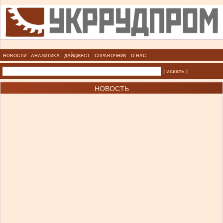
НОВОСТИ
АНАЛИТИКА
ДАЙДЖЕСТ
СПРАВОЧНИК
О НАС
| искать |
НОВОСТЬ