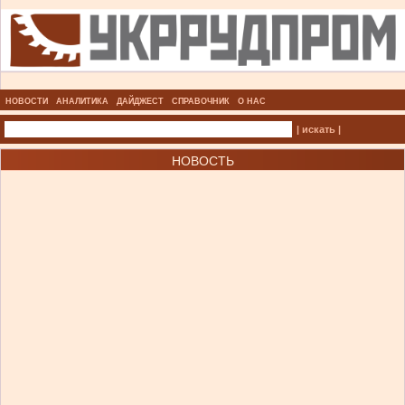
НОВОСТИ
АНАЛИТИКА
ДАЙДЖЕСТ
СПРАВОЧНИК
О НАС
| искать |
НОВОСТЬ