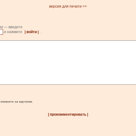
версия для печати >>
ии — введите
и нажмите
| войти |
.
 кликните на картинке.
| прокомментировать |