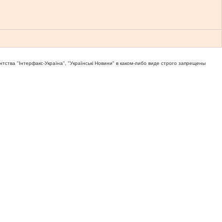
тва "Iнтерфакс-Україна", "Українськi Новини" в каком-либо виде строго запрещены