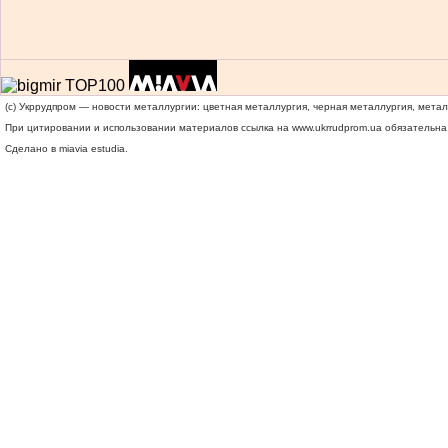
(c) Укррудпром — новости металлургии: цветная металлургия, черная металлургия, мета
При цитировании и использовании материалов ссылка на
www.ukrrudprom.ua
обязательна.
Сделано в miavia estudia.