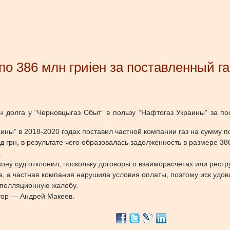
по 386 млн гриіен за поставленный га
н долга у “Черновцыгаз Сбыт” в пользу “Нафтогаз Украины” за п
аины” в 2018-2020 годах поставил частной компании газ на сумму по
 грн, в результате чего образовалась задолженность в размере 386
.
ну суд отклонил, поскольку договоры о взаиморасчетах или рестр
а, а частная компания нарушила условия оплаты, поэтому иск удо
апелляционную жалобу.
тор — Андрей Макеев.