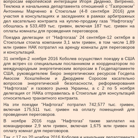
вопросам европейской интеграции Игоря Диденко, Витренко,
Теклюка и начальника департамента отношений с “Газпромом”
Антонины Марченко в Стокгольм (4-8 сентября 2016) для
участия в консультациях и заседаниях в рамках арбитражных
дел касательно контракта на куплю-продажу газа “Нафтогазу”
обошлась в 533,489 тыс. гривен, включая 187 тыс. гривен на
оплаты комнаты для проведения переговоров.
Поездка делегации от “Нафтогаза” 24 сентября-12 октября в
Стокгольм стоила компании 3,1 млн гривен, в том числе 1,89
млн гривен НАК потратил на аренду комнаты для переговоров
и консультаций.
31 октября-2 ноября 2016 Коболев осуществил поездку в США
для встреч со специальным посланником и координатором по
международным энергетическим вопросам в Госдепартаменте
США, руководителем Бюро энергетических ресурсов Госдепа
Амосом Хохштейном и Джорджем Соросом касательно
вопросов энергетической безопасности, реформирования
“Нафтогаза” и газового рынка Украины, а с 2 по 5 ноября
делегация от НАКа отправилась в Стокгольм для консультаций
относительно транзитного контракта.
На эти поездки “Нафтогаз” потратил 742,577 тыс. гривен,
включая 175,511 тыс. гривен на оплату помещений для
проведения переговоров.
В ноябре 2016 года “Нафтогаз” также заплатил на
командировки 2,9 млн гривен, включая 1,675 млн гривен на
оплату комнат для переговоров.
Так, с 17 по 20 ноября 2016 Коболев и начальник департамента