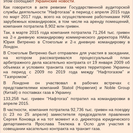
этом сообщают
Украинские новости
.
Как говорится в акте ревизии Государственной аудиторской
службы деятельности “Нафтогаза” в период с апреля 2015 года
по март 2017 года, всего на осуществление работниками НАК
зарубежных командировок, в том числе на аренду помещений,
компания потратила 8,902 млн гривен.
Так, в марте 2015 года компания потратила 71,264 тыс. гривен
на 2-х дневную командировку коммерческого директора НАКа
Юрия Витренко в Стокгольм и 2-х дневную командировку в
Лондон.
В Стокгольм Витренко был отправлен для участия в заседании,
на котором рассматривался процессуальный план
арбитражного дела касательно контракта от 19 января 2009 об
объемах и условиях транзита газа через территорию Украины
на период с 2009 по 2019 года между “Нафтогазом” и
“Газпромом”.
В Лондоне он участвовал в рабочих встречах с
представителями компаний Statoil (Норвегия) и Noble Group
(Китай) о поставках газа в Украину.
133,258 тыс. гривен “Нафтогаз” потратил на командировки в
апреле 2015.
В частности, компания потратила 92,736 тыс. гривен на поездку
(с 23 по 25 апреля) заместителя председателя правления
Сергея Коновца и на тот момент и.о. директора юридического
департамента Ярослава Теклюка в Осло для участия в
совещании касательно контракта на транзит газа.