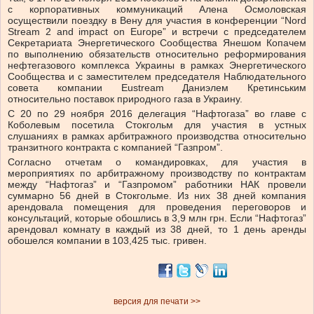
с корпоративных коммуникаций Алена Осмоловская
осуществили поездку в Вену для участия в конференции “Nord
Stream 2 and impact on Europe” и встречи с председателем
Секретариата Энергетического Сообщества Янешом Копачем
по выполнению обязательств относительно реформирования
нефтегазового комплекса Украины в рамках Энергетического
Сообщества и с заместителем председателя Наблюдательного
совета компании Eustream Даниэлем Кретинським
относительно поставок природного газа в Украину.
С 20 по 29 ноября 2016 делегация “Нафтогаза” во главе с
Коболевым посетила Стокгольм для участия в устных
слушаниях в рамках арбитражного производства относительно
транзитного контракта с компанией “Газпром”.
Согласно отчетам о командировках, для участия в
мероприятиях по арбитражному производству по контрактам
между “Нафтогаз” и “Газпромом” работники НАК провели
суммарно 56 дней в Стокгольме. Из них 38 дней компания
арендовала помещения для проведения переговоров и
консультаций, которые обошлись в 3,9 млн грн. Если “Нафтогаз”
арендовал комнату в каждый из 38 дней, то 1 день аренды
обошелся компании в 103,425 тыс. гривен.
версия для печати >>