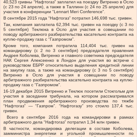
40,523 гривны “Нафтогаз” заплатил на поездку Витренко в Осло
(с 23 по 24 апреля), а также в Таллинн (с 24 по 25 апреля) для
участия в конференции “Lennart Meri Conference”.
В сентябре 2015 года “Нафтогаз” потратил 146,698 тыс. гривен.
Так, компания заплатила 62,394 тыс. гривен на поездку (с 3 по
5 сентября) Теклюка в Осло для участия в совещании по
поводу арбитражного разбирательства касательно контракта на
куплю-продажу газа с “Газпромом”.
Кроме того, компания потратила 114,404 тыс. гривен на
командировку (с 2 по 3 сентября) председателя правления
Андрея Коболева, Витренко и главного советника председателя
НАК Сергея Алексеенко в Лондон для участия во встрече с
руководством ЕБРР относительно выделения кредитной линии
на закупку газа, а также на командировку (с 3 по 5 сентября)
Витренко в Осло для участия в совещании по поводу
арбитражного разбирательства касательно контракта на куплю-
продажу газа с “Газпромом”.
16-19 декабря 2015 Витренко и Теклюк посетили Стокгольм для
участия в заседании трибунала, на котором рассматривался
план продвижения арбитражного производства по тяжбе
“Нафтогаз” — “Газпром”. “Нафтогазу” это стоило 137,4 тыс.
гривен.
Всего в сентябре 2016 года на командировки в рамках
арбитражного дела “Нафтогаз” потратил 1,34 млн гривен.
В частности, командировка делегации в составе Коболева,
замминистра энергетики и угольной промышленности по