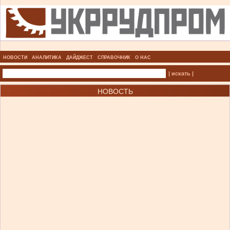
НОВОСТИ
АНАЛИТИКА
ДАЙДЖЕСТ
СПРАВОЧНИК
О НАС
| искать |
НОВОСТЬ