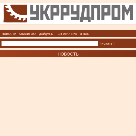
НОВОСТИ
АНАЛИТИКА
ДАЙДЖЕСТ
СПРАВОЧНИК
О НАС
| искать |
НОВОСТЬ