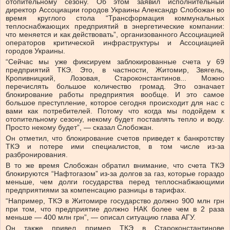
отопительному сезону. Об этом заявил исполнительный
директор Ассоциации городов Украины Александр Слобожан во
время круглого стола “Трансформация коммунальных
теплоснабжающих предприятий в энергетические компании:
что меняется и как действовать”, организованного Ассоциацией
операторов критической инфраструктуры и Ассоциацией
городов Украины.
“Сейчас мы уже фиксируем заблокированные счета у 69
предприятий ТКЭ. Это, в частности, Житомир, Звягель,
Кропивницкий, Лозовая, Староконстантинов... Можно
перечислять большое количество громад. Это означает
блокирование работы предприятия вообще. И это самое
большое преступление, которое сегодня происходит для нас с
вами как потребителей. Потому что когда мы подойдем к
отопительному сезону, некому будет поставлять тепло и воду.
Просто некому будет”, — сказал Слобожан.
Он отметил, что блокирование счетов приведет к банкротству
ТКЭ и потере ими специалистов, в том числе из-за
разбронирования.
В то же время Слобожан обратил внимание, что счета ТКЭ
блокируются “Нафтогазом” из-за долгов за газ, которые гораздо
меньше, чем долги государства перед теплоснабжающими
предприятиями за компенсацию разницы в тарифах.
“Например, ТКЭ в Житомире государство должно 900 млн грн
при том, что предприятие должно НАК более чем в 2 раза
меньше — 400 млн грн”, — описал ситуацию глава АГУ.
Он также привел пример ТКЭ в Староконстантинове