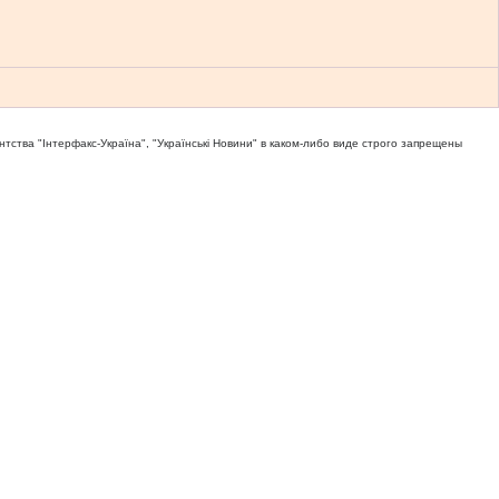
тва "Iнтерфакс-Україна", "Українськi Новини" в каком-либо виде строго запрещены