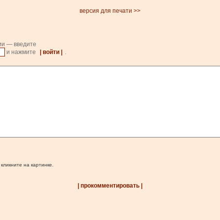
версия для печати >>
ии — введите
и нажмите
| войти |
.
 кликните на картинке.
| прокомментировать |