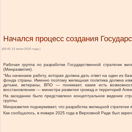
Начался процесс создания Государ
[09:40 13 июня 2025 года ]
Рабочая группа по разработке Государственной стратегии жи
(Минразвития).
“Мы начинаем работу, которая должна дать ответ на один из ба
фонда страны. Именно поэтому жилищная политика должна изме
детьми, ветераны, ВПО — понимает, какие есть возможност
восстановлению — министра развития громад и территорий Алек
На заседании было представлено концептуальное видение стр
группы.
Минразвития подчеркивает, что разработка жилищной стратегии яв
Как сообщалось, в январе 2025 года в Верховной Раде был зар