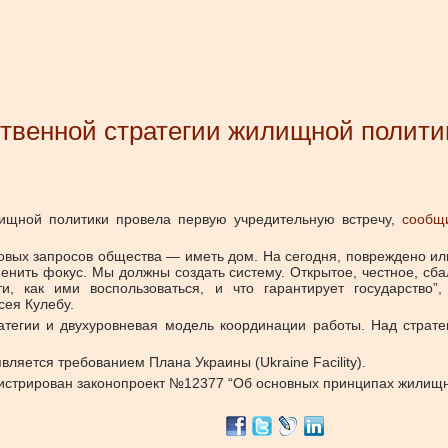
ственной стратегии жилищной полити
лищной политики провела первую учредительную встречу,
сообщ
зовых запросов общества — иметь дом. На сегодня, повреждено и
нить фокус. Мы должны создать систему. Открытое, честное, сба
и, как ими воспользоваться, и что гарантирует государство
сея Кулебу.
атегии и двухуровневая модель координации работы. Над страте
ляется требованием Плана Украины (Ukraine Facility).
егистрирован законопроект №12377 “Об основных принципах жилищн