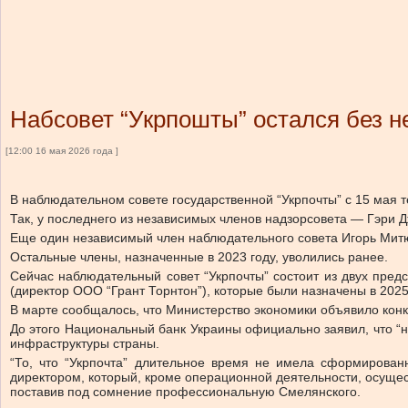
Набсовет “Укрпошты” остался без 
[12:00 16 мая 2026 года ]
В наблюдательном совете государственной “Укрпочты” с 15 мая т
Так, у последнего из независимых членов надзорсовета — Гэри Д
Еще один независимый член наблюдательного совета Игорь Митюк
Остальные члены, назначенные в 2023 году, уволились ранее.
Сейчас наблюдательный совет “Укрпочты” состоит из двух пред
(директор ООО “Грант Торнтон”), которые были назначены в 2025
В марте сообщалось, что Министерство экономики объявило конк
До этого Национальный банк Украины официально заявил, что “н
инфраструктуры страны.
“То, что “Укрпочта” длительное время не имела сформирова
директором, который, кроме операционной деятельности, осущес
поставив под сомнение профессиональную Смелянского.