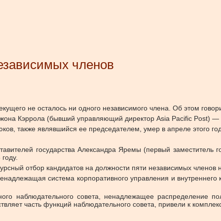
независимых членов
екущего не осталось ни одного независимого члена. Об этом гово
жона Кэррола (бывший управляющий директор Asia Pacific Post) —
ов, также являвшийся ее председателем, умер в апреле этого год
ставителей государства Александра Яремы (первый заместитель 
 году.
урсный отбор кандидатов на должности пяти независимых членов н
енадлежащая система корпоративного управления и внутреннего к
нного наблюдательного совета, ненадлежащее распределение п
твляет часть функций наблюдательного совета, привели к компле