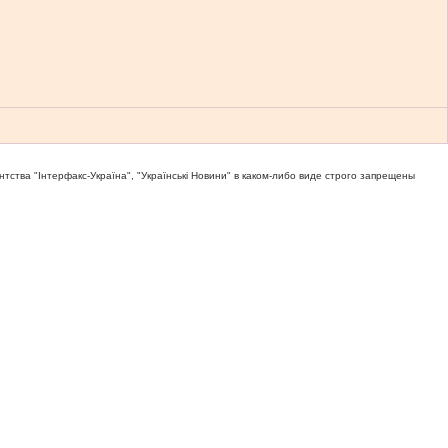
тва "Iнтерфакс-Україна", "Українськi Новини" в каком-либо виде строго запрещены