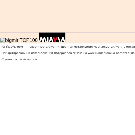
(c) Укррудпром — новости металлургии: цветная металлургия, черная металлургия, мета
При цитировании и использовании материалов ссылка на
www.ukrrudprom.ua
обязательна.
Сделано в miavia estudia.