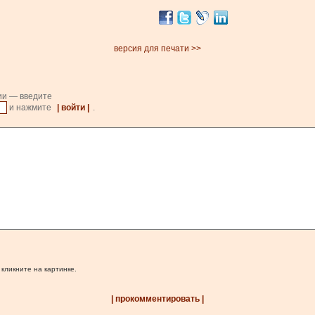
версия для печати >>
ии — введите
и нажмите
| войти |
.
 кликните на картинке.
| прокомментировать |