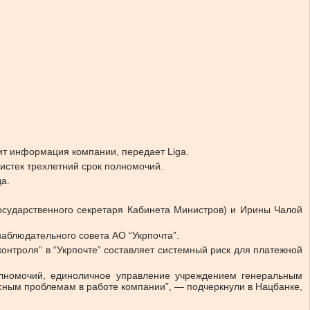
рит информация компании, передает Liga.
 истек трехлетний срок полномочий.
а.
государственного секретаря Кабинета Министров) и Ирины Чалой
аблюдательного совета АО “Укрпочта”.
онтроля” в “Укрпочте” составляет системный риск для платежной
олномочий, единоличное управление учреждением генеральным
ксным проблемам в работе компании”, — подчеркнули в Нацбанке,