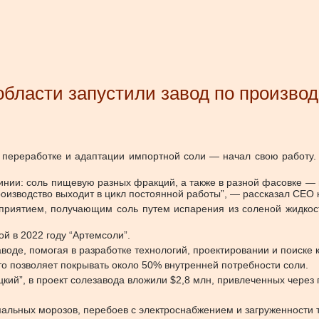
области запустили завод по производ
 переработке и адаптации импортной соли — начал свою работу
нии: соль пищевую разных фракций, а также в разной фасовке — ме
оизводство выходит в цикл постоянной работы”, — рассказал СЕО 
приятием, получающим соль путем испарения из соленой жидкост
й в 2022 году “Артемсоли”.
аводе, помогая в разработке технологий, проектировании и поиске
что позволяет покрывать около 50% внутренней потребности соли.
ий”, в проект солезавода вложили $2,8 млн, привлеченных через 
мальных морозов, перебоев с электроснабжением и загруженности 