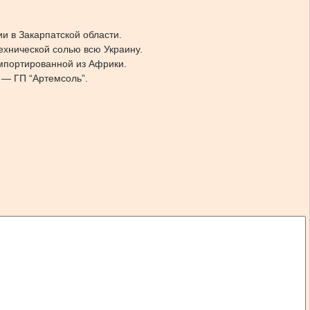
и в Закарпатской области.
ехнической солью всю Украину.
импортированной из Африки.
 — ГП “Артемсоль”.