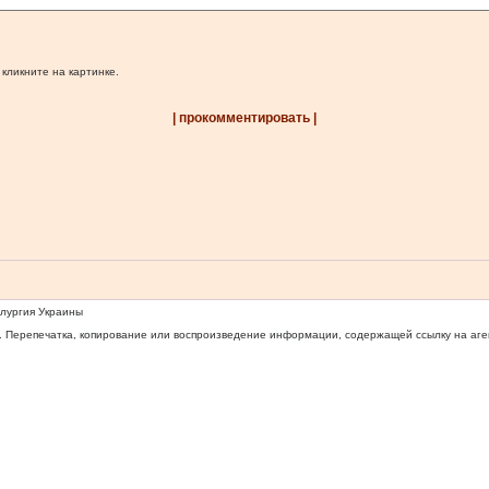
 кликните на картинке.
| прокомментировать |
ллургия Украины
 Перепечатка, копирование или воспроизведение информации, содержащей ссылку на агентс