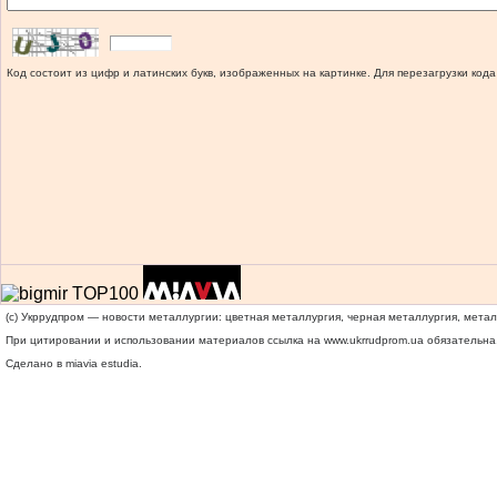
Код состоит из цифр и латинских букв, изображенных на картинке. Для перезагрузки кода
(c) Укррудпром — новости металлургии: цветная металлургия, черная металлургия, мета
При цитировании и использовании материалов ссылка на
www.ukrrudprom.ua
обязательна.
Сделано в miavia estudia.