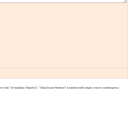
тва "Iнтерфакс-Україна", "Українськi Новини" в каком-либо виде строго запрещены