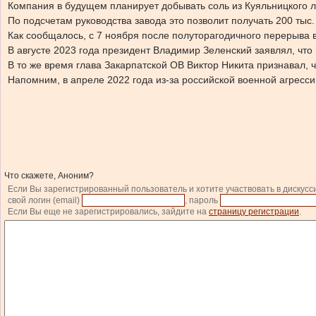
Компания в будущем планирует добывать соль из Куяльницкого л
По подсчетам руководства завода это позволит получать 200 тыс.
Как сообщалось, с 7 ноября после полуторагодичного перерыва 
В августе 2023 года президент Владимир Зеленский заявлял, что
В то же время глава Закарпатской ОВ Виктор Никита признавал, 
Напомним, в апреле 2022 года из-за российской военной агресс
Что скажете, Аноним?
Если Вы зарегистрированный пользователь и хотите участвовать в дискусс
свой логин (email)
, пароль
Если Вы еще не зарегистрировались, зайдите на
страницу регистрации
.