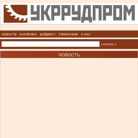
НОВОСТИ
АНАЛИТИКА
ДАЙДЖЕСТ
СПРАВОЧНИК
О НАС
| искать |
НОВОСТЬ