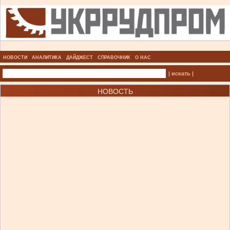
НОВОСТИ
АНАЛИТИКА
ДАЙДЖЕСТ
СПРАВОЧНИК
О НАС
| искать |
НОВОСТЬ