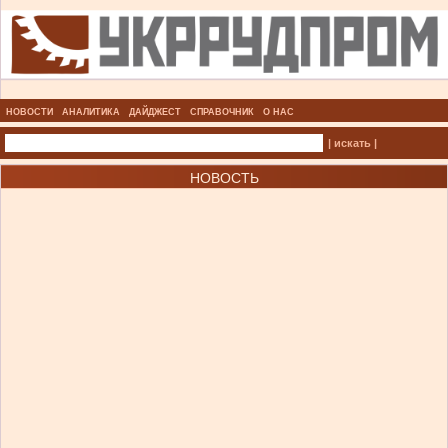
НОВОСТИ
АНАЛИТИКА
ДАЙДЖЕСТ
СПРАВОЧНИК
О НАС
| искать |
НОВОСТЬ