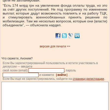
цели не запланирован.
“Есть 174 млрд грн на увеличение фонда оплаты труда, но это
за счёт других поступлений. Не под программу по изменению
выплат, которые дадут возможность повлиять и на работу ТЦК,
и стимулировать военнообязанных принять решение по
мобилизации. Там же несколько вопросов, которые они (власти)
объединили”, — объяснила нардеп.
версия для печати >>
Что скажете, Аноним?
Если Вы зарегистрированный пользователь и хотите участвовать в
дискуссии — введите
свой логин (email)
, пароль
и нажмите
| войти |
.
Если Вы еще не зарегистрировались, зайдите на
страницу регистрации
.