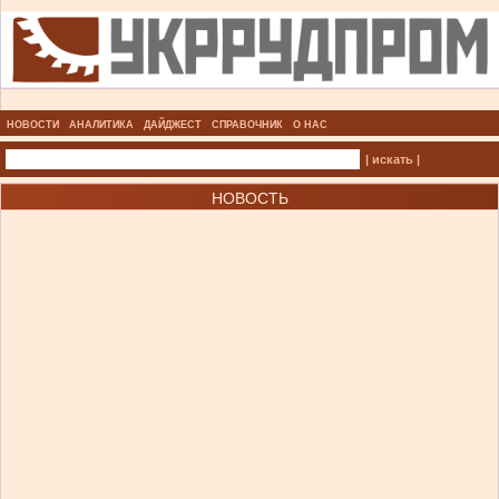
НОВОСТИ
АНАЛИТИКА
ДАЙДЖЕСТ
СПРАВОЧНИК
О НАС
| искать |
НОВОСТЬ