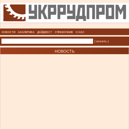
НОВОСТИ
АНАЛИТИКА
ДАЙДЖЕСТ
СПРАВОЧНИК
О НАС
| искать |
НОВОСТЬ