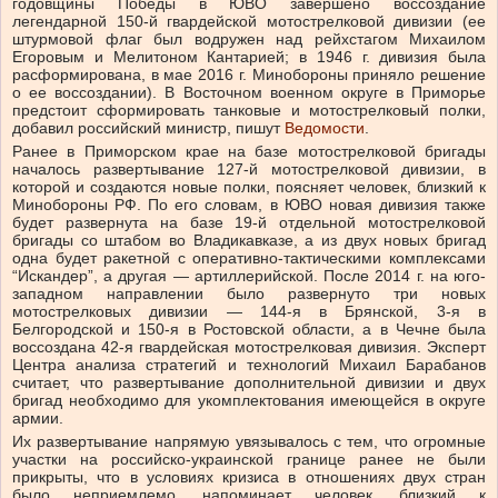
годовщины Победы в ЮВО завершено воссоздание
легендарной 150-й гвардейской мотострелковой дивизии (ее
штурмовой флаг был водружен над рейхстагом Михаилом
Егоровым и Мелитоном Кантарией; в 1946 г. дивизия была
расформирована, в мае 2016 г. Минобороны приняло решение
о ее воссоздании). В Восточном военном округе в Приморье
предстоит сформировать танковые и мотострелковый полки,
добавил российский министр, пишут
Ведомости
.
Ранее в Приморском крае на базе мотострелковой бригады
началось развертывание 127-й мотострелковой дивизии, в
которой и создаются новые полки, поясняет человек, близкий к
Минобороны РФ. По его словам, в ЮВО новая дивизия также
будет развернута на базе 19-й отдельной мотострелковой
бригады со штабом во Владикавказе, а из двух новых бригад
одна будет ракетной с оперативно-тактическими комплексами
“Искандер”, а другая — артиллерийской. После 2014 г. на юго-
западном направлении было развернуто три новых
мотострелковых дивизии — 144-я в Брянской, 3-я в
Белгородской и 150-я в Ростовской области, а в Чечне была
воссоздана 42-я гвардейская мотострелковая дивизия. Эксперт
Центра анализа стратегий и технологий Михаил Барабанов
считает, что развертывание дополнительной дивизии и двух
бригад необходимо для укомплектования имеющейся в округе
армии.
Их развертывание напрямую увязывалось с тем, что огромные
участки на российско-украинской границе ранее не были
прикрыты, что в условиях кризиса в отношениях двух стран
было неприемлемо, напоминает человек, близкий к