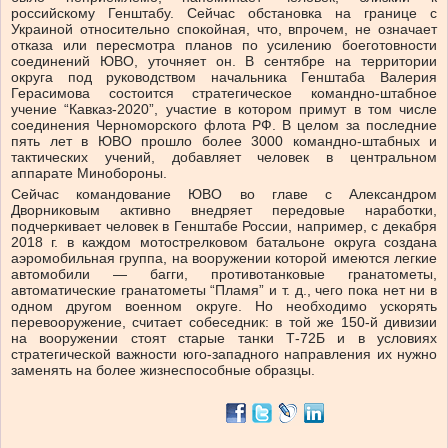
российскому Генштабу. Сейчас обстановка на границе с
Украиной относительно спокойная, что, впрочем, не означает
отказа или пересмотра планов по усилению боеготовности
соединений ЮВО, уточняет он. В сентябре на территории
округа под руководством начальника Генштаба Валерия
Герасимова состоится стратегическое командно-штабное
учение “Кавказ-2020”, участие в котором примут в том числе
соединения Черноморского флота РФ. В целом за последние
пять лет в ЮВО прошло более 3000 командно-штабных и
тактических учений, добавляет человек в центральном
аппарате Минобороны.
Сейчас командование ЮВО во главе с Александром
Дворниковым активно внедряет передовые наработки,
подчеркивает человек в Генштабе России, например, с декабря
2018 г. в каждом мотострелковом батальоне округа создана
аэромобильная группа, на вооружении которой имеются легкие
автомобили — багги, противотанковые гранатометы,
автоматические гранатометы “Пламя” и т. д., чего пока нет ни в
одном другом военном округе. Но необходимо ускорять
перевооружение, считает собеседник: в той же 150-й дивизии
на вооружении стоят старые танки Т-72Б и в условиях
стратегической важности юго-западного направления их нужно
заменять на более жизнеспособные образцы.