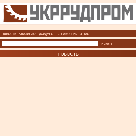
НОВОСТИ
АНАЛИТИКА
ДАЙДЖЕСТ
СПРАВОЧНИК
О НАС
| искать |
НОВОСТЬ