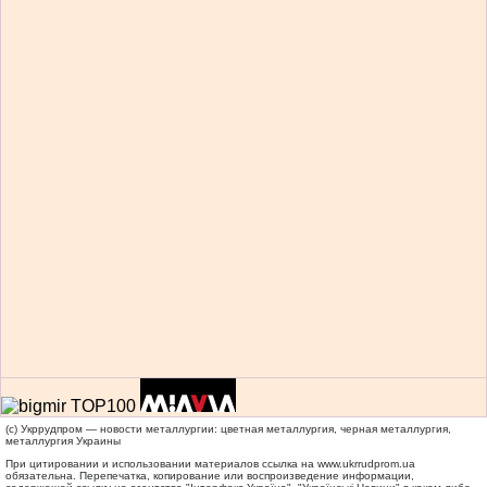
(c) Укррудпром — новости металлургии: цветная металлургия, черная металлургия,
металлургия Украины
При цитировании и использовании материалов ссылка на
www.ukrrudprom.ua
обязательна. Перепечатка, копирование или воспроизведение информации,