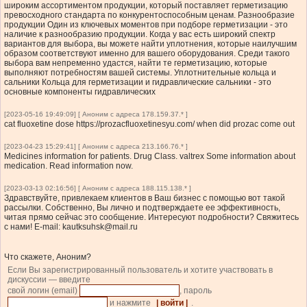
широким ассортиментом продукции, который поставляет герметизацию
превосходного стандарта по конкурентоспособным ценам. Разнообразие
продукции Один из ключевых моментов при подборе герметизации - это
наличие к разнообразию продукции. Когда у вас есть широкий спектр
вариантов для выбора, вы можете найти уплотнения, которые наилучшим
образом соответствуют именно для вашего оборудования. Среди такого
выбора вам непременно удастся, найти те герметизацию, которые
выполняют потребностям вашей системы. Уплотнительные кольца и
сальники Кольца для герметизации и гидравлические сальники - это
основные компоненты гидравлических
[2023-05-16 19:49:09] [ Аноним с адреса 178.159.37.* ]
cat fluoxetine dose https://prozacfluoxetinesyu.com/ when did prozac come out
[2023-04-23 15:29:41] [ Аноним с адреса 213.166.76.* ]
Medicines information for patients. Drug Class. valtrex Some information about
medication. Read information now.
[2023-03-13 02:16:56] [ Аноним с адреса 188.115.138.* ]
Здравствуйте, привлекаем клиентов в Ваш бизнес с помощью вот такой
рассылки. Собственно, Вы лично и подтверждаете ее эффективность,
читая прямо сейчас это сообщение. Интересуют подробности? Свяжитесь
с нами! E-mail:
kautksuhsk@mail.ru
Что скажете, Аноним?
Если Вы зарегистрированный пользователь и хотите участвовать в
дискуссии — введите
свой логин (email)
, пароль
и нажмите
| войти |
.