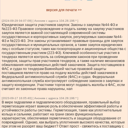
версия для печати >>
[2024-09-29 04:07:09] [ Аноним с адреса 104.28.198.* ]
Юридическая защита участников закупок: Законы о закупках №44-ФЗ и
№223-ФЗ Правовое сопровождение и подать заявку на закупку участников
закупок является важной составляющей современной системы
государственных и корпоративных закупок, регулируемых законами №44-
ФЗ и №223-ФЗ. Эти законы устанавливают правовые границы для закупок
государственных и муниципальных органов, а также закупок юридических
лиц с особым статусом, таких как госкорпорации и акционерные общества с
государственным участием (223-ФЗ). Ключевой особенностью участия в
тендерах является контроль за соблюдением законов при проведении
тендеров, защиты прав участников тендеров, а также наличие механизмов
обжалования неправомерных действий заказчиков. Защита поставщиков в
ФАС и судах по тендерам Важнейшей частью правовой защиты
поставщиков является право на подачу жалобы действий заказчиков в
Федеральной антимонопольной службе (ФАС) и судах. Федеральная
антимонопольная служба контролирует соблюдение законов о закупках и
защиту конкуренции. Участники торгов могут подавать жалобы в ФАС, если
считают их законные права нарушены, нап
[2023-09-17 16:05:40] [ Аноним с адреса 104.28.198.* ]
В мире гидравлики и гидравлического оборудования, правильный выбор
герметизации играет важную роль в обеспечении эффективной работы и
устойчивости работы системы. Герметизация, такие как уплотнительные
кольца и сальники, работают на грани своих функциональных
характеристик, обеспечивая герметичность и защищая оборудование от
повреждений. Однако, как выбрать уплотнения высокого качества, которые
при этом не разорят ваш бюджет? Ответ прост - свяжитесь к поставщику с