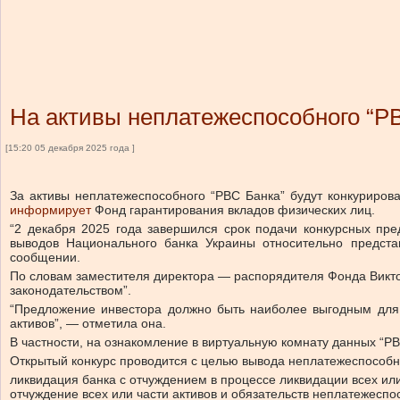
На активы неплатежеспособного “РВ
[15:20 05 декабря 2025 года ]
За активы неплатежеспособного “РВС Банка” будут конкуриров
информирует
Фонд гарантирования вкладов физических лиц.
“2 декабря 2025 года завершился срок подачи конкурсных пр
выводов Национального банка Украины относительно предста
сообщении.
По словам заместителя директора — распорядителя Фонда Викто
законодательством”.
“Предложение инвестора должно быть наиболее выгодным для 
активов”, — отметила она.
В частности, на ознакомление в виртуальную комнату данных “Р
Открытый конкурс проводится с целью вывода неплатежеспособн
ликвидация банка с отчуждением в процессе ликвидации всех или
отчуждение всех или части активов и обязательств неплатежесп