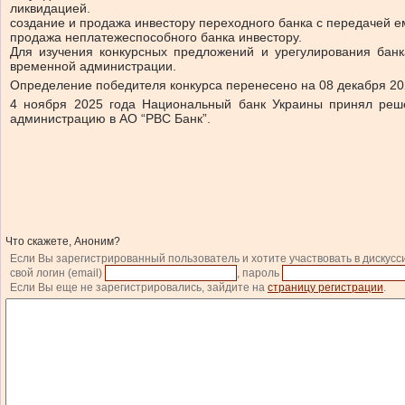
ликвидацией.
создание и продажа инвестору переходного банка с передачей е
продажа неплатежеспособного банка инвестору.
Для изучения конкурсных предложений и урегулирования банк
временной администрации.
Определение победителя конкурса перенесено на 08 декабря 20
4 ноября 2025 года Национальный банк Украины принял реше
администрацию в АО “РВС Банк”.
Что скажете, Аноним?
Если Вы зарегистрированный пользователь и хотите участвовать в дискусс
свой логин (email)
, пароль
Если Вы еще не зарегистрировались, зайдите на
страницу регистрации
.