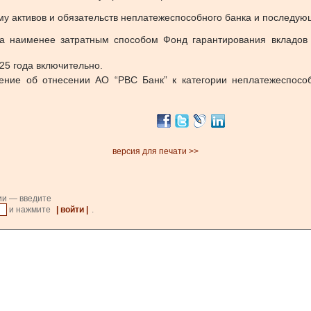
му активов и обязательств неплатежеспособного банка и последу
а наименее затратным способом Фонд гарантирования вкладов 
25 года включительно.
ние об отнесении АО “РВС Банк” к категории неплатежеспосо
версия для печати >>
ии — введите
и нажмите
| войти |
.