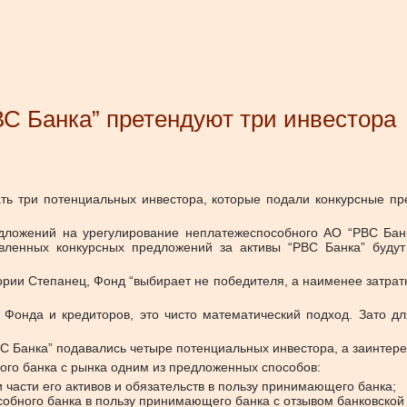
С Банка” претендуют три инвестора
ать три потенциальных инвестора, которые подали конкурсные п
едложений на урегулирование неплатежеспособного АО “РВС Бан
вленных конкурсных предложений за активы “РВС Банка” будут 
рии Степанец, Фонд “выбирает не победителя, а наименее затратн
Фонда и кредиторов, это чисто математический подход. Зато дл
ВС Банка” подавались четыре потенциальных инвестора, а заинтере
ого банка с рынка одним из предложенных способов:
 части его активов и обязательств в пользу принимающего банка;
особного банка в пользу принимающего банка с отзывом банковско