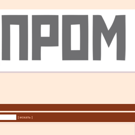
| искать |