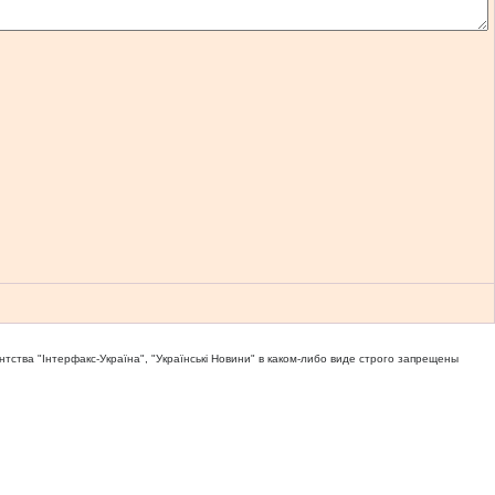
тва "Iнтерфакс-Україна", "Українськi Новини" в каком-либо виде строго запрещены