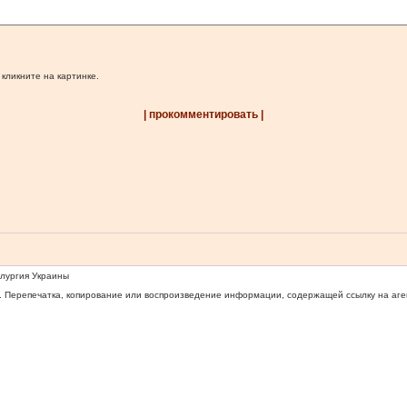
 кликните на картинке.
| прокомментировать |
ллургия Украины
 Перепечатка, копирование или воспроизведение информации, содержащей ссылку на агентс