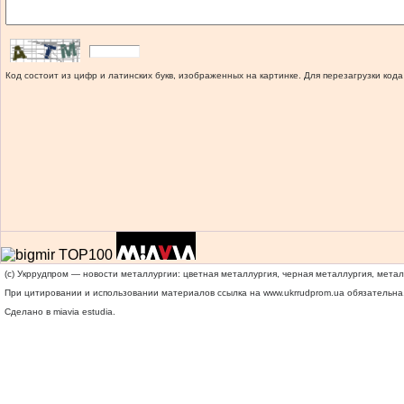
Код состоит из цифр и латинских букв, изображенных на картинке. Для перезагрузки кода
(c) Укррудпром — новости металлургии: цветная металлургия, черная металлургия, мета
При цитировании и использовании материалов ссылка на
www.ukrrudprom.ua
обязательна.
Сделано в miavia estudia.