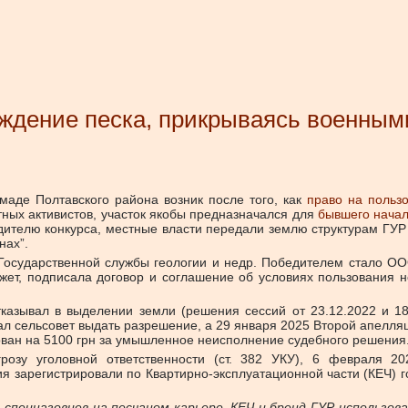
ждение песка, прикрываясь военным
омаде Полтавского района возник после того, как
право на польз
тных активистов, участок якобы предназначался для
бывшего начал
дителю конкурса, местные власти передали землю структурам ГУ
нах”.
н Государственной службы геологии и недр. Победителем стало 
джет, подписала договор и соглашение об условиях пользования 
отказывал в выделении земли (решения сессий
от 23.12.2022
и 18
ал сельсовет выдать разрешение, а 29 января 2025 Второй апелл
ован на 5100 грн за умышленное неисполнение судебного решения
розу уголовной ответственности (ст. 382 УКУ), 6 февраля 2
ия зарегистрировали по Квартирно-эксплуатационной части (КЕЧ) 
спецназовцев на песчаном карьере. КЕЧ и бренд ГУР использов