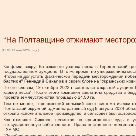
“На Полтавщине отжимают месторо
[11:00 13 мая 2026 года ]
Конфликт вокруг Ватажкового участка песка в Терешковской гр
государственном аукционе. В то же время, по утверждениям мес
Чтобы не допустить фактической передачи месторождения побе
бастион” Геннадий Сикалов
в своем блоге на “Українських нови
По его словам, 19 октября 2022 г. состоялся открытый аукцио
карьер песка”. После этого компания заплатила средства в бю
проекта землеустройства площадью 24,58 га.
Тем не менее, Терешковский сельский совет систематически 
Полтавский окружной административный суд 5 августа 2024 обяз
открыто исполнительное производство, а сельсовет был оштраф
Как отмечает Сикалов, несмотря на проигранные суды и уг
в государственную собственность. Право постоянного пользован
ГУР МО.
“Давайте говорить прямо: никто не собирается тренировать 