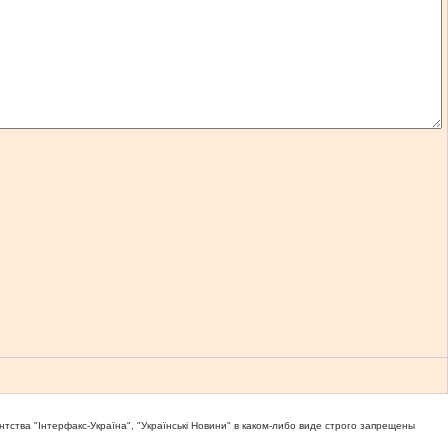
тва "Iнтерфакс-Україна", "Українськi Новини" в каком-либо виде строго запрещены