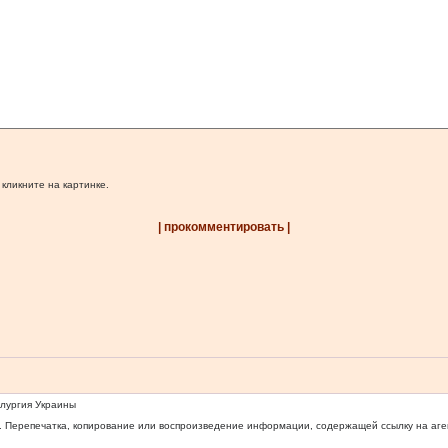
 кликните на картинке.
| прокомментировать |
ллургия Украины
 Перепечатка, копирование или воспроизведение информации, содержащей ссылку на агентс