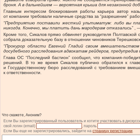
броня. А в дальнейшем — вероятная крыша для незаконной доб
Главным интересом блокирования работы карьера автор назы
от компании требовали наличные средства за “разрешение” работ
“Предприятию поставили жесткий ультиматум: либо вы пла
никогда. Конечно, мы платить дань мародерам отказались”
, —
Кроме того, Сикалов прямо обвиняет руководителя Полтавской 
собрала доказательную базу в отношении чиновников Терешковск
“Прокурор области Евгений Гладий своим вмешательством 
досудебного расследования адвокатам рейдеров, предупредив 
Глава ОС “Последний бастион” сообщил, что компания-победите
решений. В то же время Сикалов публично обратился к глав
и Государственному бюро расследований с требованием вмеша
к ответственности.
Что скажете, Аноним?
Если Вы зарегистрированный пользователь и хотите участвовать в дискусс
свой логин (email)
, пароль
Если Вы еще не зарегистрировались, зайдите на
страницу регистрации
.