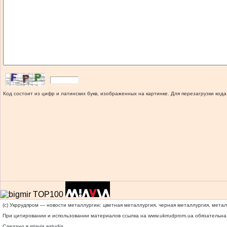
Код состоит из цифр и латинских букв, изображенных на картинке. Для перезагрузки кода
(c) Укррудпром — новости металлургии: цветная металлургия, черная металлургия, мета
При цитировании и использовании материалов ссылка на
www.ukrrudprom.ua
обязательна.
Сделано в miavia estudia.