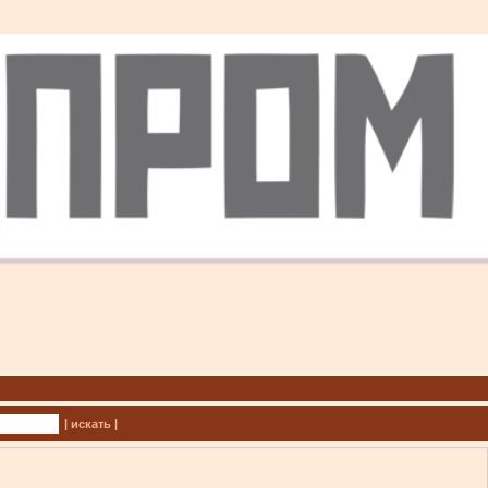
| искать |