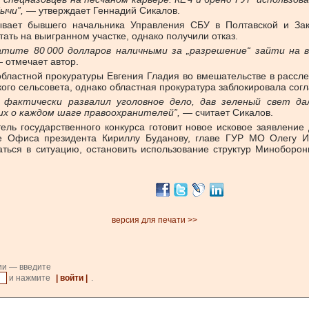
ычи”,
— утверждает Геннадий Сикалов.
вает бывшего начальника Управления СБУ в Полтавской и Зака
ать на выигранном участке, однако получили отказ.
тите 80 000 долларов наличными за „разрешение“ зайти на 
 отмечает автор.
областной прокуратуры Евгения Гладия во вмешательстве в расс
ого сельсовета, однако областная прокуратура заблокировала сог
фактически развалил уголовное дело, дав зеленый свет да
их о каждом шаге правоохранителей”,
— считает Сикалов.
ль государственного конкурса готовит новое исковое заявление
е Офиса президента Кириллу Буданову, главе ГУР МО Олегу И
ться в ситуацию, остановить использование структур Миноборон
версия для печати >>
ии — введите
и нажмите
| войти |
.