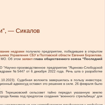
и”, — Сикалов
ование недрами
получило предприятие, победившее в открытом
ьника Управления СБУ в Полтавской области Евгения Борзилова
.
Р МО. Об этом
заявил
глава общественного союза “Последний
ООО “Научно-производственное предприятие “Яциново-Слободской
недрами № 5447 от 6 декабря 2022 года. Речь шла о разработке
.10.2023). Судебная волокита завершилась в пользу инвестора:
яционный админсуд оставил это решение в силе. 26 февраля было
.
025 Терешковский сельсовет тайно передал указанную землю
города Киева под предлогом создания “военного стрельбища” для
аны исключительно как непробиваемая юридическая и медийная