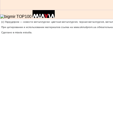
(c) Укррудпром — новости металлургии: цветная металлургия, черная металлургия, мета
При цитировании и использовании материалов ссылка на
www.ukrrudprom.ua
обязательна.
Сделано в miavia estudia.