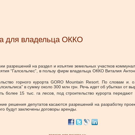
са для владельца ОККО
ии разрешений на раздел и изъятие земельных участков коммунал
иятия “Галсельлес”, в пользу фирм владельца ОККО Виталия Антон
ельство горного курорта GORO Mountain Resort. По словам и. о
лсильлиса” в сумму около 300 млн грн. Речь идет об убытках от вы
сть более 15 тыс. га лесов, под строительство курорта передаю
ние решения депутатов касаются разрешений на разработку проек
того будут заключены договоры аренды.