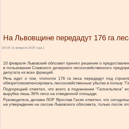
На Львовщине передадут 176 га ле
[10:30 11 февраля 2026 года ]
10 февраля Львовский облсовет принял решение о предоставлен
в пользовании Славского дочернего лесохозяйственного предпр
депутата из всех фракций.
Речь идет о том, что
почти 176 га леса передадут под строит
обязуется
компенсировать лесохозяйственные убытки в пользу “Га
Подгорецкий отметил, что
всего в подчинении “Галсельлеса” е
вырубка лишь 36% леса на отведенной площади.
Руководитель делами ЛОР Ярослав Гасяк отметил, что сегодняш
на утверждение на сессии Львовского облсовета, только после э