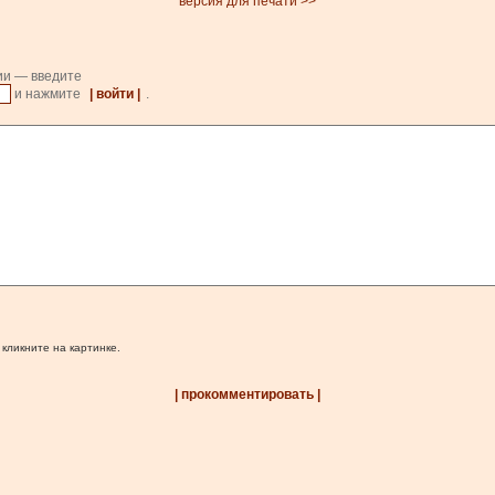
версия для печати >>
ии — введите
и нажмите
| войти |
.
 кликните на картинке.
| прокомментировать |