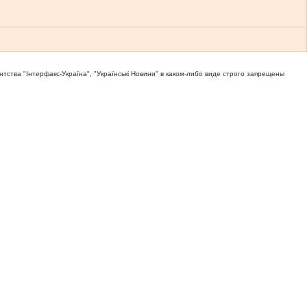
тва "Iнтерфакс-Україна", "Українськi Новини" в каком-либо виде строго запрещены