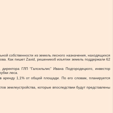
ьной собственности из земель лесного назначения, находящихся
ова.
Как пишет
Zaxid, решение
об изъятии земель поддержали 62
.
директора ГЛП “Галсильлис” Ивана Подгородецкого, инвестор
рубки леса.
т в аренду 1,1% от общей площади. По его словам, планируется
тов землеустройства, которые впоследствии будут представлены